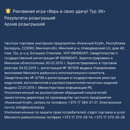
Рекламная игра «Верь в свою удачу! Тур 36»
Результаты розыгрышей
Архив розыгрышей
Частное торговое унитарное предприятие «Книжный Клуб», Республика
Беларусь, 223060, Минская обл, Минский р-н, Новодворский с/с, дом 40,
пом. 12а, р-н д. Большое Стиклево, УНП 690660411. Свидетельство о
государственной регистрации № 690660411. Зарегистрировано в
Минском облисполкоме 30.03.2015 г. Зарегистрировано в торговом
реестре 04.02.2015 г., регистрация № 187656 выдана Управлением
экономики Минского районного исполнительного комитета.
Свидетельство № 3/799 о регистрации в государственном реестре
издателей, изготовителей и распространителей печатных изданий
выдано 22.01.2015 г. Министерством информации РБ.
Уполномоченный на рассмотрение обращений покупателей:
заместитель директора по производству частного предприятия
«Книжный Клуб», запись по телефону +375 17 394-21-21. Электронная
почта: info@bookclub.by
Уполномоченные по защите прав потребителей: отдел торговли и услуг
Минского райисполкома тел/факс +375 17 270-29-14, +375 17 270-35-26