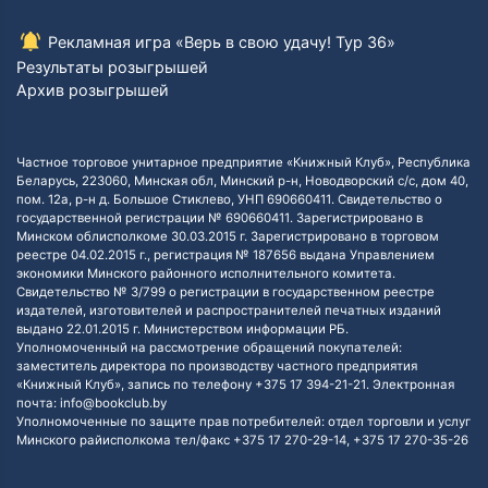
Рекламная игра «Верь в свою удачу! Тур 36»
Результаты розыгрышей
Архив розыгрышей
Частное торговое унитарное предприятие «Книжный Клуб», Республика
Беларусь, 223060, Минская обл, Минский р-н, Новодворский с/с, дом 40,
пом. 12а, р-н д. Большое Стиклево, УНП 690660411. Свидетельство о
государственной регистрации № 690660411. Зарегистрировано в
Минском облисполкоме 30.03.2015 г. Зарегистрировано в торговом
реестре 04.02.2015 г., регистрация № 187656 выдана Управлением
экономики Минского районного исполнительного комитета.
Свидетельство № 3/799 о регистрации в государственном реестре
издателей, изготовителей и распространителей печатных изданий
выдано 22.01.2015 г. Министерством информации РБ.
Уполномоченный на рассмотрение обращений покупателей:
заместитель директора по производству частного предприятия
«Книжный Клуб», запись по телефону +375 17 394-21-21. Электронная
почта: info@bookclub.by
Уполномоченные по защите прав потребителей: отдел торговли и услуг
Минского райисполкома тел/факс +375 17 270-29-14, +375 17 270-35-26