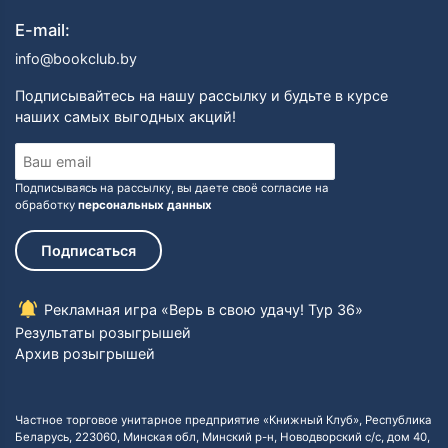
Творчество Алексеева отличает сочетание реализма
E-mail:
с мистикой. Автор развивает неоязыческие идеи, в
том числе о происхождении русских от «древних
info@bookclub.by
ариев». По его книгам сняты художественные
фильмы, а на сцене Вологодского драмтеатра
Подписывайтесь на нашу рассылку и будьте в курсе
поставлены пьесы.
наших самых выгодных акций!
В настоящий момент Сергей Алексеев живет на
Урале.
Подписываясь на рассылку, вы даете своё согласие на
обработку
персональных данных
Библиография:
Серии
Подписаться
Крамола
1990 — «Столпотворение»
1991 — «Доля»
Рекламная игра «Верь в свою удачу! Тур 36»
Сокровища Валькирии
Результаты розыгрышей
1995 — «Стоящий у Солнца»
Архив розыгрышей
1997 — «Страга севера»
1997 — «Земля сияющей власти»
2000 — «Звёздные раны»
Частное торговое унитарное предприятие «Книжный Клуб», Республика
2001 — «Хранитель силы»
Беларусь, 223060, Минская обл, Минский р-н, Новодворский с/с, дом 40,