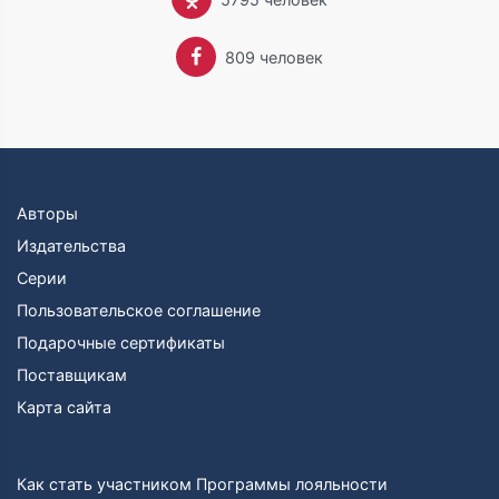
периодически выезжая на практику в полевые
поисковые отряды. После окончания учебы в 1974
году работал геологом в полярной экспедиции на
809 человек
Таймыре.
Через год вернулся в город Томск и поступил на
службу в милицию, работал инспектором уголовного
розыска, получил звание лейтенанта. Одновременно
учился заочно на юридическом факультете Томского
Государственного Университета. В 1977 году
Авторы
уволился из милиции, ушел из университета и начал
Издательства
писать рассказы и повести. С 1978 года и
последующие несколько лет работал в Томской
Серии
комплексной геолого-разведочной экспедиции, в
Пользовательское соглашение
Томской областной газете «Красное Знамя»
Подарочные сертификаты
корреспондентом отдела нефтегеологии и
строительства, а также техником в НИИ Высоких
Поставщикам
Напряжений. Участвовал в одиночных экспедициях
Карта сайта
по старообрядческим скитам, по Северному и
Приполярному Уралу и другим местам, что
впоследствии отразилось в таких романах, как
Как стать участником Программы лояльности
«Слово», «Сокровища Валькирии», «Волчья хватка».