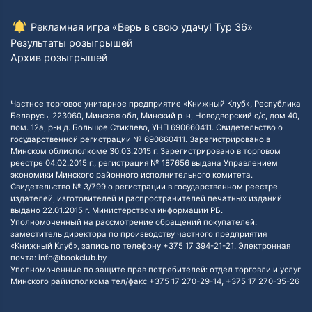
Рекламная игра «Верь в свою удачу! Тур 36»
Результаты розыгрышей
Архив розыгрышей
Частное торговое унитарное предприятие «Книжный Клуб», Республика
Беларусь, 223060, Минская обл, Минский р-н, Новодворский с/с, дом 40,
пом. 12а, р-н д. Большое Стиклево, УНП 690660411. Свидетельство о
государственной регистрации № 690660411. Зарегистрировано в
Минском облисполкоме 30.03.2015 г. Зарегистрировано в торговом
реестре 04.02.2015 г., регистрация № 187656 выдана Управлением
экономики Минского районного исполнительного комитета.
Свидетельство № 3/799 о регистрации в государственном реестре
издателей, изготовителей и распространителей печатных изданий
выдано 22.01.2015 г. Министерством информации РБ.
Уполномоченный на рассмотрение обращений покупателей:
заместитель директора по производству частного предприятия
«Книжный Клуб», запись по телефону +375 17 394-21-21. Электронная
почта: info@bookclub.by
Уполномоченные по защите прав потребителей: отдел торговли и услуг
Минского райисполкома тел/факс +375 17 270-29-14, +375 17 270-35-26