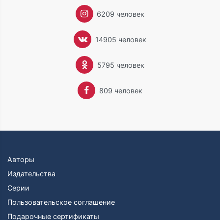
Биографию знаменитой Айседоры Дункан Юлия
6209 человек
давно мечтала написать. И не просто потому что
личность замечательная. Долгие годы сама Андреева
танцевала на сцене, а начинала именно с «Исповеди»
14905 человек
божественной Айседоры — библии питерских
танцовщиков девяностых годов.
5795 человек
В каждой книге Ю. Андреева старается пробовать
что-нибудь новое, найти необычный угол зрения,
придумать новый прием.
809 человек
Авторы
Издательства
Серии
Пользовательское соглашение
Подарочные сертификаты