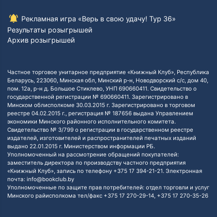
Рекламная игра «Верь в свою удачу! Тур 36»
Результаты розыгрышей
Архив розыгрышей
Частное торговое унитарное предприятие «Книжный Клуб», Республика
Беларусь, 223060, Минская обл, Минский р-н, Новодворский с/с, дом 40,
пом. 12а, р-н д. Большое Стиклево, УНП 690660411. Свидетельство о
государственной регистрации № 690660411. Зарегистрировано в
Минском облисполкоме 30.03.2015 г. Зарегистрировано в торговом
реестре 04.02.2015 г., регистрация № 187656 выдана Управлением
экономики Минского районного исполнительного комитета.
Свидетельство № 3/799 о регистрации в государственном реестре
издателей, изготовителей и распространителей печатных изданий
выдано 22.01.2015 г. Министерством информации РБ.
Уполномоченный на рассмотрение обращений покупателей:
заместитель директора по производству частного предприятия
«Книжный Клуб», запись по телефону +375 17 394-21-21. Электронная
почта: info@bookclub.by
Уполномоченные по защите прав потребителей: отдел торговли и услуг
Минского райисполкома тел/факс +375 17 270-29-14, +375 17 270-35-26