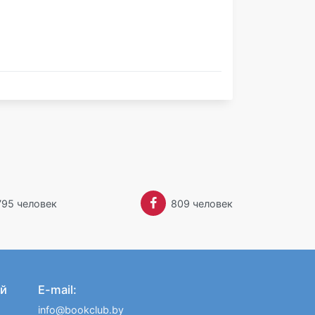
Забыли пароль?
 Мэри Бэлоу еще с детских лет, когда они
ади придуманными рассказами. Но работа
тнимали слишком много времени, и только к
илось шесть лет, она почувствовала, что у
.
жетты Хейер
. Она чувствовала себя в
торый до тех пор был ей известен только по
и когда-нибудь примется писать, то в своих
р Англии эпохи регентства.
т на работу учительницей в Киплинге
эри встретила своего будущего мужа —
795 человек
809 человек
 детей. Старшая дочь, Жаклин, работает
Обманчивая маска») был написан от руки за
руг писательницы в поздний час после
яца после начала работы и опубликована в
й
E-mail:
Мэри Бэлоу получила престижную премию
info@bookclub.by