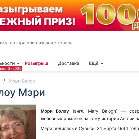
ьности
Розыгрыш
Доставка
Ещё
Имя
Мэри Бэлоу
лоу Мэри
Пар
Мэри Бэлоу
(
англ.
Mary Balogh) — совр
любовных романов на тему истории Англии 
Мэри родилась в
Суонси
, 24 марта 1944 год
Милдред Дженкинс.