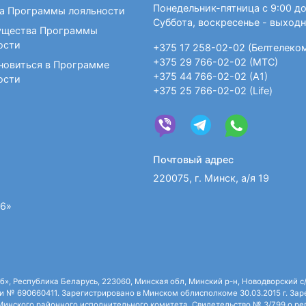
Romantic Times в категории лучший новый пис
Понедельник-пятница с 9:00 до
а Программы лояльности
Суббота, воскресенье - выход
В
1988 году
она закончила работу учительни
щества Программы
карьере. После этого было много романов и 
ости
+375 17 258-02-02 (Белтелеко
времени Мэри Бэлоу — автор более восьмид
+375 29 766-02-02 (МТС)
новиться в Программе
+375 44 766-02-02 (А1)
ости
+375 25 766-02-02 (Life)
Почтовый адрес
220075, г. Минск, а/я 19
36»
 Республика Беларусь, 223060, Минская обл, Минский р-н, Новодворский с/с,
 № 690660411. Зарегистрировано в Минском облисполкоме 30.03.2015 г. Зарег
нского районного исполнительного комитета. Свидетельство № 3/799 о рег