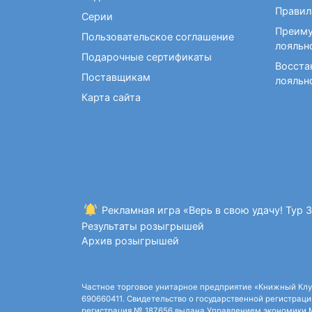
Фокусы и опыты
Правил
Серии
Преиму
Пользовательское соглашение
лояльн
Подарочные сертификаты
Восста
Поставщикам
лояльн
Карта сайта
Рекламная игра «Верь в свою удачу! Тур 
Результаты розыгрышей
Архив розыгрышей
Частное торговое унитарное предприятие «Книжный Клуб»,
690660411. Свидетельство о государственной регистрации
регистрация № 187656 выдана Управлением экономики Ми