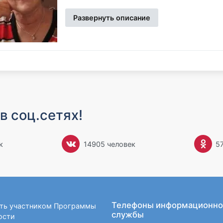
Стать писательницей было заветной мечтой
Развернуть описание
вместе с сестрой исписывали целые тетр
учительницей, а затем и семейные заботы о
тому моменту, когда младшей дочери исполн
нее появилось достаточно времени для хобби
Мэри Бэлоу была без ума от романов
Джорд
полном восторге от погружения в тот мир, ко
романам
Джейн Остин
. И она знала, что есл
книгах будет воссоздавать романтический ми
в соц.сетях!
Получив образование, она подписала контрак
(
канадская
провинция Саскачеван). Здесь М
к
14905 человек
5
фермера Роберта Бэлоу. У них родилось трое
секретарем матери.
Итак, первый роман «A Masked Deception» («
кухонным столом, пока семья крутилась вок
ужина. Книга была закончена спустя три мес
Телефоны информационно
ать участником Программы
1985 году. За роман «A Masked Deception» 
службы
ости