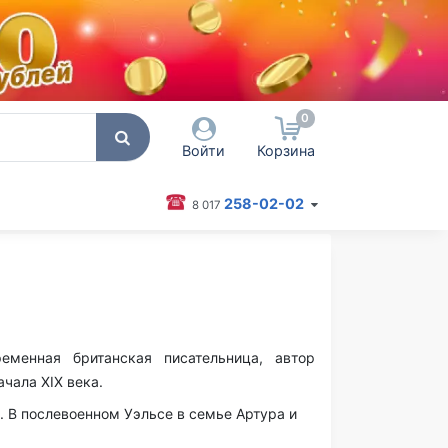
0
Войти
Корзина
258-02-02
8 017
 пользователя / Email
оль
Запомнить меня
еменная британская
писательница
, автор
Согласен на обработку
начала
XIX века
.
персональных данных
а. В послевоенном
Уэльсе
в семье Артура и
Войти