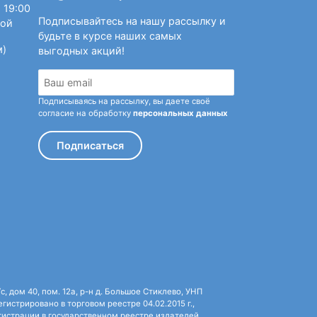
атель года.
 19:00
Подписывайтесь на нашу рассылку и
ной
цы, сосредоточившись на литературной
будьте в курсе наших самых
много разных наград, и к настоящему
м)
выгодных акций!
есяти романов и признанный классик жанра.
Подписываясь на рассылку, вы даете своё
согласие на обработку
персональных данных
Подписаться
 дом 40, пом. 12а, р-н д. Большое Стиклево, УНП
истрировано в торговом реестре 04.02.2015 г.,
истрации в государственном реестре издателей,