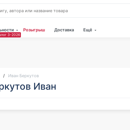
ьности
Розыгрыш
Доставка
Ещё
Имя
Пар
Иван Беркутов
ркутов Иван