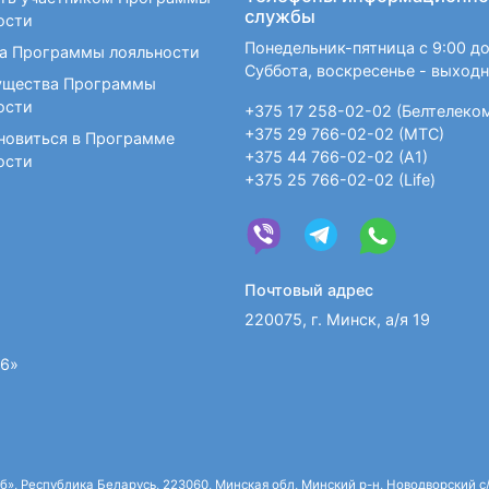
службы
ости
Понедельник-пятница с 9:00 до
а Программы лояльности
Суббота, воскресенье - выход
щества Программы
ости
+375 17 258-02-02 (Белтелеко
+375 29 766-02-02 (МТС)
новиться в Программе
+375 44 766-02-02 (А1)
ости
+375 25 766-02-02 (Life)
Почтовый адрес
220075, г. Минск, а/я 19
36»
 Республика Беларусь, 223060, Минская обл, Минский р-н, Новодворский с/с,