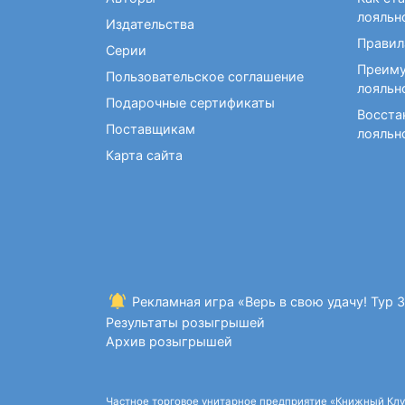
Фокусы и опыты
Кройка и шитье
Диетология
Экстрасенсорика и
лояльн
Издательства
Макраме. Бисероплетение
Учебные пособия по
ясновидение
Правил
медицине
Серии
Раскраски для взрослых
Преиму
Массаж. ЛФК
Рисование
Пользовательское соглашение
лояльн
Творческие блокноты
Подарочные сертификаты
Восста
Поставщикам
лояльн
Карта сайта
Рекламная игра «Верь в свою удачу! Тур 
Результаты розыгрышей
Архив розыгрышей
Частное торговое унитарное предприятие «Книжный Клуб»,