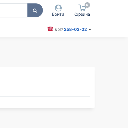
0
Войти
Корзина
258-02-02
8 017
 пользователя / Email
оль
Запомнить меня
Согласен на обработку
персональных данных
Войти
Забыли пароль?