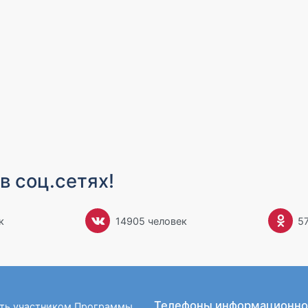
в соц.сетях!
к
14905 человек
5
Телефоны информационно
ать участником Программы