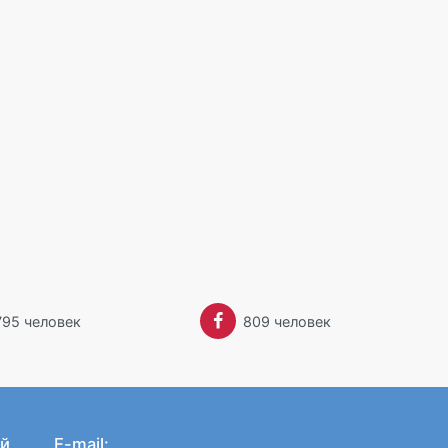
795 человек
809 человек
й
E-mail: