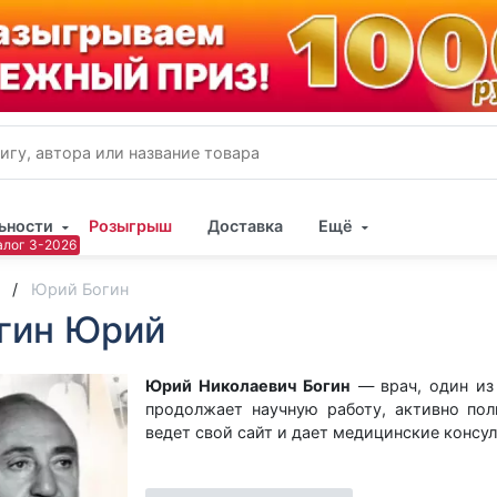
ьности
Розыгрыш
Доставка
Ещё
Имя
Юрий Богин
гин Юрий
Пар
Юрий Николаевич Богин
— врач, один из
продолжает научную работу, активно пол
ведет свой сайт и дает медицинские консул
Юрий Николаевич — создатель известн
лаборатории. С 1962 г. в этой лабо