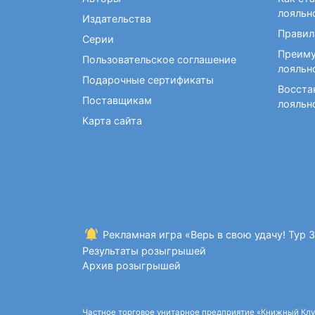
Фокусы и опыты
Кройка и шитье
Диетология
Экстрасенсорика и
лояльн
Издательства
Макраме. Бисероплетение
Учебные пособия по
ясновидение
Правил
медицине
Серии
Раскраски для взрослых
Преиму
Массаж. ЛФК
Рисование
Пользовательское соглашение
лояльн
Творческие блокноты
Подарочные сертификаты
Восста
Поставщикам
лояльн
Карта сайта
Рекламная игра «Верь в свою удачу! Тур 
Результаты розыгрышей
Архив розыгрышей
Частное торговое унитарное предприятие «Книжный Клуб»,