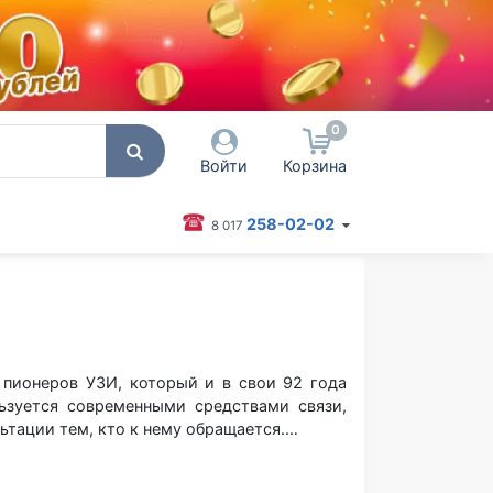
0
Войти
Корзина
258-02-02
8 017
 пользователя / Email
оль
 пионеров УЗИ, который и в свои 92 года
Запомнить меня
ьзуется современными средствами связи,
Согласен на обработку
ьтации тем, кто к нему обращается.
персональных данных
ой в мировой практике биолокационной
Войти
ратории были внедрены в практику и