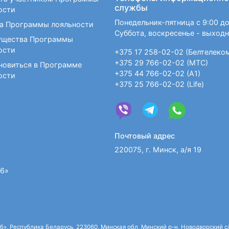
службы
ости
Понедельник-пятница с 9:00 до
а Программы лояльности
Суббота, воскресенье - выход
щества Программы
ости
+375 17 258-02-02 (Белтелеко
+375 29 766-02-02 (МТС)
новиться в Программе
+375 44 766-02-02 (А1)
ости
+375 25 766-02-02 (Life)
Почтовый адрес
220075, г. Минск, а/я 19
36»
 Республика Беларусь, 223060, Минская обл, Минский р-н, Новодворский с/с,