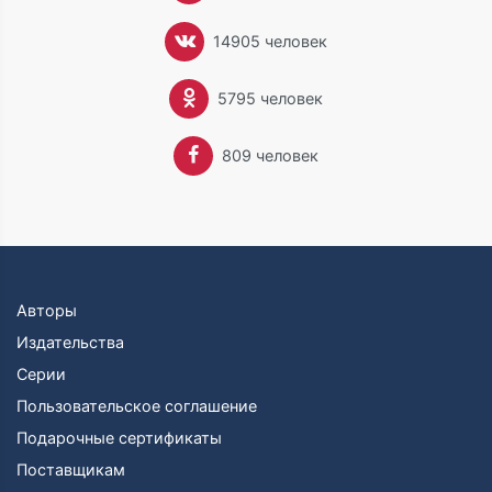
В конце жизни братья Гримм занялись созданием
первого словаря немецкого языка: Вильгельм умер в
14905 человек
декабре 1859 года, завершив работу над буквой D;
Якоб пережил своего брата почти на четыре года,
5795 человек
успев завершить буквы A, B, C и E. Он умер за
рабочим столом, работая над словом «фрукт» (нем.
Frucht).
809 человек
Братья Вильгельм и Якоб Гримм родились в городе
Ханау. Долгое время жили в городе Касселе.
Могила братьев расположена на старом кладбище
Святого Матфея в Шёнеберге.
Авторы
Издательства
Серии
Пользовательское соглашение
Подарочные сертификаты
Поставщикам