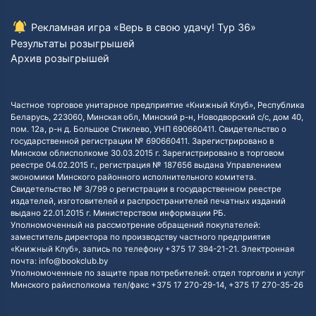
Рекламная игра «Верь в свою удачу! Тур 36»
Результаты розыгрышей
Архив розыгрышей
Частное торговое унитарное предприятие «Книжный Клуб», Республика
Беларусь, 223060, Минская обл, Минский р-н, Новодворский с/с, дом 40,
пом. 12а, р-н д. Большое Стиклево, УНП 690660411. Свидетельство о
государственной регистрации № 690660411. Зарегистрировано в
Минском облисполкоме 30.03.2015 г. Зарегистрировано в торговом
реестре 04.02.2015 г., регистрация № 187656 выдана Управлением
экономики Минского районного исполнительного комитета.
Свидетельство № 3/799 о регистрации в государственном реестре
издателей, изготовителей и распространителей печатных изданий
выдано 22.01.2015 г. Министерством информации РБ.
Уполномоченный на рассмотрение обращений покупателей:
заместитель директора по производству частного предприятия
«Книжный Клуб», запись по телефону +375 17 394-21-21. Электронная
почта: info@bookclub.by
Уполномоченные по защите прав потребителей: отдел торговли и услуг
Минского райисполкома тел/факс +375 17 270-29-14, +375 17 270-35-26