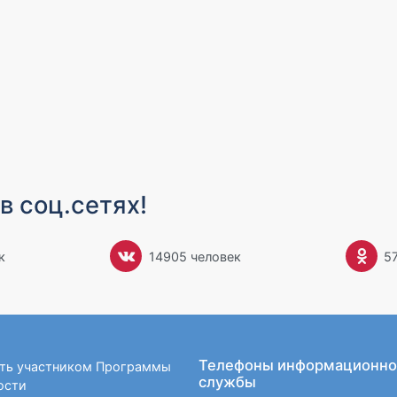
в соц.сетях!
к
14905 человек
5
Телефоны информационно
ать участником Программы
службы
ости