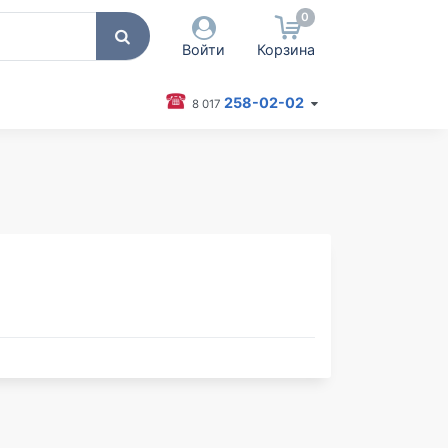
0
Войти
Корзина
258-02-02
8 017
 пользователя / Email
оль
Запомнить меня
Согласен на обработку
персональных данных
Войти
Забыли пароль?