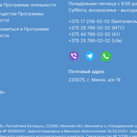
Понедельник-пятница с 9:00 до
а Программы лояльности
Суббота, воскресенье - выход
щества Программы
ости
+375 17 258-02-02 (Белтелеко
+375 29 766-02-02 (МТС)
новиться в Программе
+375 44 766-02-02 (А1)
ости
+375 25 766-02-02 (Life)
Почтовый адрес
220075, г. Минск, а/я 19
36»
 Республика Беларусь, 223060, Минская обл, Минский р-н, Новодворский с/с,
 № 690660411. Зарегистрировано в Минском облисполкоме 30.03.2015 г. Зарег
нского районного исполнительного комитета. Свидетельство № 3/799 о рег