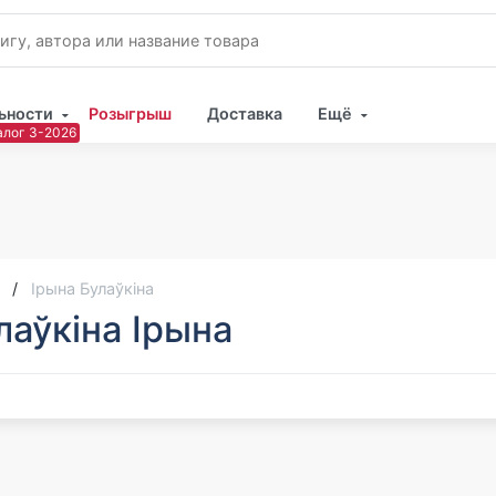
ьности
Розыгрыш
Доставка
Ещё
Имя
Пар
Ірына Булаўкіна
лаўкіна Ірына