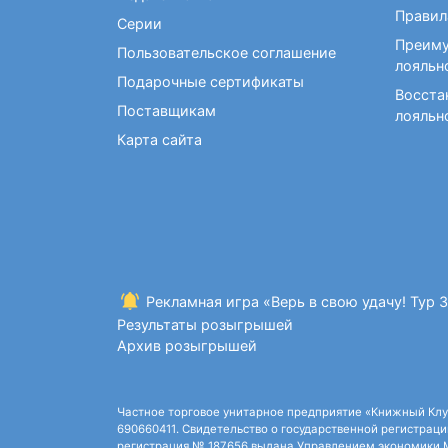
Фокусы и опыты
Правил
Серии
Преиму
Пользовательское соглашение
лояльн
Подарочные сертификаты
Восста
Поставщикам
лояльн
Карта сайта
Рекламная игра «Верь в свою удачу! Тур 
Результаты розыгрышей
Архив розыгрышей
Частное торговое унитарное предприятие «Книжный Клуб»,
690660411. Свидетельство о государственной регистрации
регистрация № 187656 выдана Управлением экономики Ми