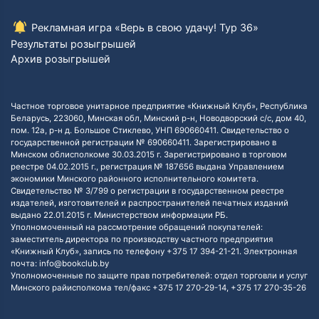
Рекламная игра «Верь в свою удачу! Тур 36»
Результаты розыгрышей
Архив розыгрышей
Частное торговое унитарное предприятие «Книжный Клуб», Республика
Беларусь, 223060, Минская обл, Минский р-н, Новодворский с/с, дом 40,
пом. 12а, р-н д. Большое Стиклево, УНП 690660411. Свидетельство о
государственной регистрации № 690660411. Зарегистрировано в
Минском облисполкоме 30.03.2015 г. Зарегистрировано в торговом
реестре 04.02.2015 г., регистрация № 187656 выдана Управлением
экономики Минского районного исполнительного комитета.
Свидетельство № 3/799 о регистрации в государственном реестре
издателей, изготовителей и распространителей печатных изданий
выдано 22.01.2015 г. Министерством информации РБ.
Уполномоченный на рассмотрение обращений покупателей:
заместитель директора по производству частного предприятия
«Книжный Клуб», запись по телефону +375 17 394-21-21. Электронная
почта: info@bookclub.by
Уполномоченные по защите прав потребителей: отдел торговли и услуг
Минского райисполкома тел/факс +375 17 270-29-14, +375 17 270-35-26