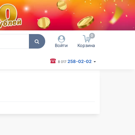
0
Войти
Корзина
258-02-02
8 017
 пользователя / Email
оль
Запомнить меня
Согласен на обработку
персональных данных
Войти