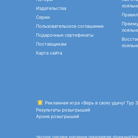
Фокусы и опыты
Кройка и шитье
Диетология
Экстрасенсорика и
лояльн
Издательства
Макраме. Бисероплетение
Учебные пособия по
ясновидение
Правил
медицине
Серии
Раскраски для взрослых
Преиму
Массаж. ЛФК
Рисование
Пользовательское соглашение
лояльн
Творческие блокноты
Подарочные сертификаты
Восста
Поставщикам
лояльн
Карта сайта
Рекламная игра «Верь в свою удачу! Тур 
Результаты розыгрышей
Архив розыгрышей
Частное торговое унитарное предприятие «Книжный Клуб»,