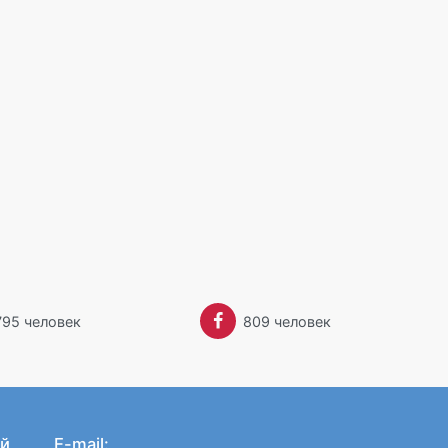
Забыли пароль?
795 человек
809 человек
й
E-mail: