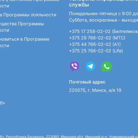
службы
ости
Понедельник-пятница с 9:00 до
а Программы лояльности
Суббота, воскресенье - выход
щества Программы
ости
+375 17 258-02-02 (Белтелеко
+375 29 766-02-02 (МТС)
новиться в Программе
+375 44 766-02-02 (А1)
ости
+375 25 766-02-02 (Life)
Почтовый адрес
220075, г. Минск, а/я 19
36»
 Республика Беларусь, 223060, Минская обл, Минский р-н, Новодворский с/с,