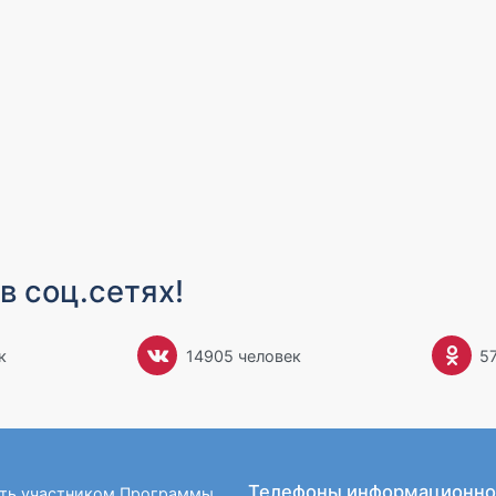
в соц.сетях!
к
14905 человек
5
Телефоны информационно
ать участником Программы