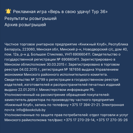
Рекламная игра «Верь в свою удачу! Тур 36»
Результаты розыгрышей
Архив розыгрышей
Частное торговое унитарное предприятие «Книжный Клуб», Республика
Беларусь, 223060, Минская обл, Минский р-н, Новодворский с/с, дом 40,
пом. 12а, р-н д. Большое Стиклево, УНП 690660411. Свидетельство о
государственной регистрации № 690660411. Зарегистрировано в
Минском облисполкоме 30.03.2015 г. Зарегистрировано в торговом
реестре 04.02.2015 г., регистрация № 187656 выдана Управлением
экономики Минского районного исполнительного комитета.
Свидетельство № 3/799 о регистрации в государственном реестре
издателей, изготовителей и распространителей печатных изданий
выдано 22.01.2015 г. Министерством информации РБ.
Уполномоченный на рассмотрение обращений покупателей:
заместитель директора по производству частного предприятия
«Книжный Клуб», запись по телефону +375 17 394-21-21. Электронная
почта: info@bookclub.by
Уполномоченные по защите прав потребителей: отдел торговли и услуг
Минского райисполкома тел/факс +375 17 270-29-14, +375 17 270-35-26