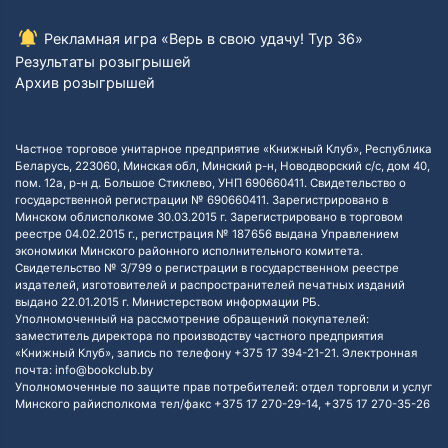
Рекламная игра «Верь в свою удачу! Тур 36»
Результаты розыгрышей
Архив розыгрышей
Частное торговое унитарное предприятие «Книжный Клуб», Республика
Беларусь, 223060, Минская обл, Минский р-н, Новодворский с/с, дом 40,
пом. 12а, р-н д. Большое Стиклево, УНП 690660411. Свидетельство о
государственной регистрации № 690660411. Зарегистрировано в
Минском облисполкоме 30.03.2015 г. Зарегистрировано в торговом
реестре 04.02.2015 г., регистрация № 187656 выдана Управлением
экономики Минского районного исполнительного комитета.
Свидетельство № 3/799 о регистрации в государственном реестре
издателей, изготовителей и распространителей печатных изданий
выдано 22.01.2015 г. Министерством информации РБ.
Уполномоченный на рассмотрение обращений покупателей:
заместитель директора по производству частного предприятия
«Книжный Клуб», запись по телефону +375 17 394-21-21. Электронная
почта: info@bookclub.by
Уполномоченные по защите прав потребителей: отдел торговли и услуг
Минского райисполкома тел/факс +375 17 270-29-14, +375 17 270-35-26