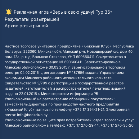
Рекламная игра «Верь в свою удачу! Тур 36»
Результаты розыгрышей
Архив розыгрышей
Частное торговое унитарное предприятие «Книжный Клуб», Республика
Беларусь, 223060, Минская обл, Минский р-н, Новодворский с/с, дом 40,
пом. 12а, р-н д. Большое Стиклево, УНП 690660411. Свидетельство о
государственной регистрации № 690660411. Зарегистрировано в
Минском облисполкоме 30.03.2015 г. Зарегистрировано в торговом
реестре 04.02.2015 г., регистрация № 187656 выдана Управлением
экономики Минского районного исполнительного комитета.
Свидетельство № 3/799 о регистрации в государственном реестре
издателей, изготовителей и распространителей печатных изданий
выдано 22.01.2015 г. Министерством информации РБ.
Уполномоченный на рассмотрение обращений покупателей:
заместитель директора по производству частного предприятия
«Книжный Клуб», запись по телефону +375 17 394-21-21. Электронная
почта: info@bookclub.by
Уполномоченные по защите прав потребителей: отдел торговли и услуг
Минского райисполкома тел/факс +375 17 270-29-14, +375 17 270-35-26