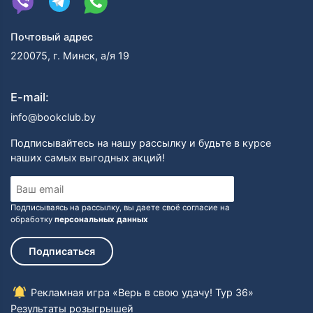
своей серии, «La Grotte aux fées». Тем временем
мадам Дюпюи представляет канадским читателям
Почтовый адрес
долгожданное продолжение «Le Rossignol de Val-
Jalbert», события которого по-прежнему
220075, г. Минск, а/я 19
разворачиваются в краю Lac-Saint-Jean. И, наконец,
зимой 2010 г. была опубликована ее книга «Les
E-mail:
Fiancés du Rhin» – удивительная история любви
француженки и немца во время Второй Мировой
info@bookclub.by
Войны. Также в начале 2010 г. была издана пятая,
заключительная книга ее серии о семье Roy, Les
Подписывайтесь на нашу рассылку и будьте в курсе
Ravages de la passion.
наших самых выгодных акций!
Что касается ее первой книги о Sissi, Мари-
Бернадетт охотно рассказывает об удивительном
стечении обстоятельств, в результате которых она
Подписываясь на рассылку, вы даете своё согласие на
написала эту книгу. Сначала она считала, что ее
обработку
персональных данных
любовь к мечтаниям досталась ей от матери,
рассказывавшей удивительные истории… среди
Подписаться
которых был рассказ о Елизавете Австрийской.
Очарованная Мари-Бернадетт раздобыла портрет
этой загадочной правительницы, на котором она
Рекламная игра «Верь в свою удачу! Тур 36»
была изображена со спутанными волосами,
Результаты розыгрышей