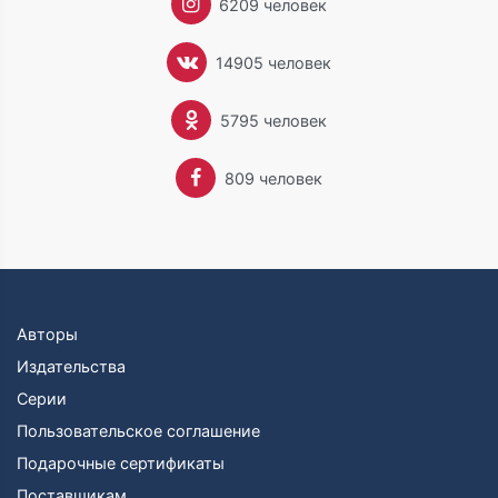
6209 человек
жизни. В большинстве случаев этого бывает вполне
достаточно, чтобы стать писателем.
И вот однажды жители департамента Шаранта, затем
14905 человек
Франция, а затем и другие европейские страны
откроют для себя Мари-Бернадетт Дюпюи благодаря
5795 человек
ее первым книгам на самые разнообразные темы: о
Sissi и Lady Diana, а также Katia Dolgorouky, Astrid,
Королеве Бельгии, ее сыне короле Baudouin…
809 человек
С начала своей писательской карьеры мадам Дюпюи
опубликовала около тридцати книг, многие из
которых являются детективами. Помимо работы
писателя, Мари-Бернадетт Дюпюи (МБД, как
подписывает она свои книги) занимается
редакторской деятельностью и издает журнал
«Promenades», в котором подчеркивает достояния
Авторы
своего департамента. Книга «L’Orpheline du Bois des
Издательства
Loups», опубликованная издательством , «Éditions
Серии
JCL» в 2002 г. – ее первый роман, опубликованный в
Канаде. С тех пор вышли также ее книги: «L’Amour
Пользовательское соглашение
écorché» (2003 г.), затем, в марте 2004 г., «Les
Подарочные сертификаты
Enfants du Pas du Loup», а в сентябре – «Le Chant de
Поставщикам
l"Océan». В 2005 г. она опубликовала книгу «Le Refuge