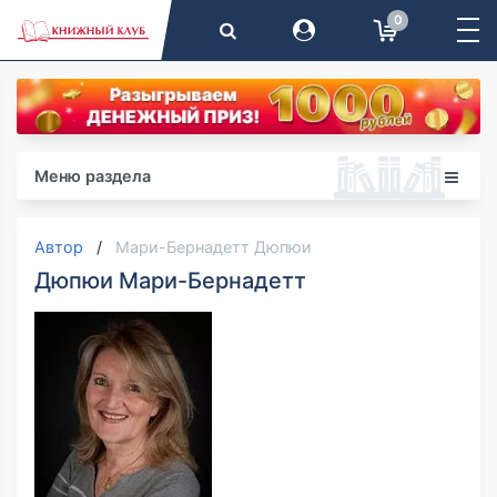
0
Меню раздела
Автор
Мари-Бернадетт Дюпюи
Дюпюи Мари-Бернадетт