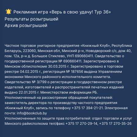
Рекламная игра «Верь в свою удачу! Тур 36»
Результаты розыгрышей
Архив розыгрышей
Частное торговое унитарное предприятие «Книжный Клуб», Республика
Беларусь, 223060, Минская обл, Минский р-н, Новодворский с/с, дом 40,
пом. 12а, р-н д. Большое Стиклево, УНП 690660411. Свидетельство о
государственной регистрации № 690660411. Зарегистрировано в
Минском облисполкоме 30.03.2015 г. Зарегистрировано в торговом
реестре 04.02.2015 г., регистрация № 187656 выдана Управлением
экономики Минского районного исполнительного комитета.
Свидетельство № 3/799 о регистрации в государственном реестре
издателей, изготовителей и распространителей печатных изданий
выдано 22.01.2015 г. Министерством информации РБ.
Уполномоченный на рассмотрение обращений покупателей:
заместитель директора по производству частного предприятия
«Книжный Клуб», запись по телефону +375 17 394-21-21. Электронная
почта: info@bookclub.by
Уполномоченные по защите прав потребителей: отдел торговли и услуг
Минского райисполкома тел/факс +375 17 270-29-14, +375 17 270-35-26