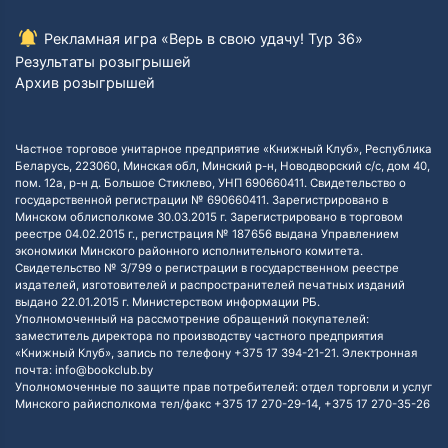
Рекламная игра «Верь в свою удачу! Тур 36»
Результаты розыгрышей
Архив розыгрышей
Частное торговое унитарное предприятие «Книжный Клуб», Республика
Беларусь, 223060, Минская обл, Минский р-н, Новодворский с/с, дом 40,
пом. 12а, р-н д. Большое Стиклево, УНП 690660411. Свидетельство о
государственной регистрации № 690660411. Зарегистрировано в
Минском облисполкоме 30.03.2015 г. Зарегистрировано в торговом
реестре 04.02.2015 г., регистрация № 187656 выдана Управлением
экономики Минского районного исполнительного комитета.
Свидетельство № 3/799 о регистрации в государственном реестре
издателей, изготовителей и распространителей печатных изданий
выдано 22.01.2015 г. Министерством информации РБ.
Уполномоченный на рассмотрение обращений покупателей:
заместитель директора по производству частного предприятия
«Книжный Клуб», запись по телефону +375 17 394-21-21. Электронная
почта: info@bookclub.by
Уполномоченные по защите прав потребителей: отдел торговли и услуг
Минского райисполкома тел/факс +375 17 270-29-14, +375 17 270-35-26