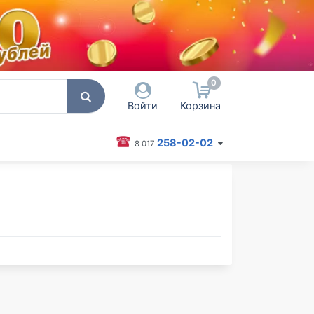
0
Войти
Корзина
258-02-02
8 017
 пользователя / Email
оль
Запомнить меня
Согласен на обработку
персональных данных
Войти