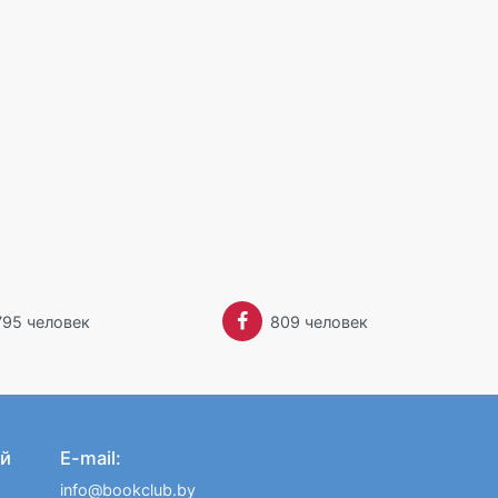
Забыли пароль?
795 человек
809 человек
й
E-mail:
info@bookclub.by