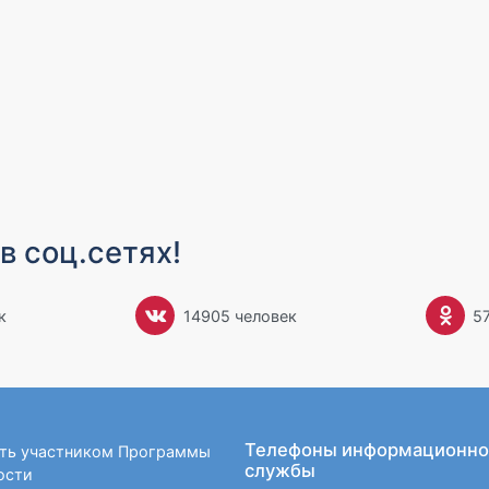
в соц.сетях!
к
14905 человек
5
Телефоны информационно
ать участником Программы
службы
ости