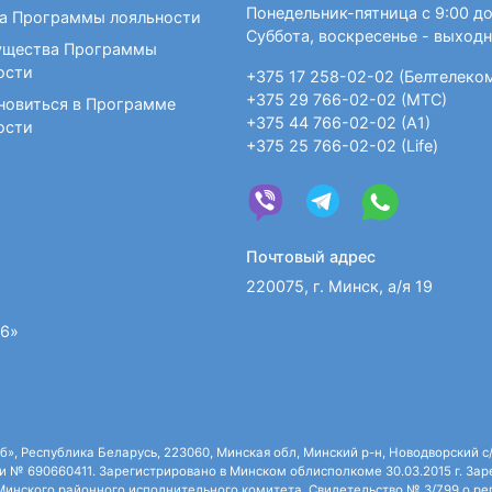
Понедельник-пятница с 9:00 до
а Программы лояльности
Суббота, воскресенье - выход
щества Программы
ости
+375 17 258-02-02 (Белтелеко
+375 29 766-02-02 (МТС)
новиться в Программе
+375 44 766-02-02 (А1)
ости
+375 25 766-02-02 (Life)
Почтовый адрес
220075, г. Минск, а/я 19
36»
 Республика Беларусь, 223060, Минская обл, Минский р-н, Новодворский с/с,
 № 690660411. Зарегистрировано в Минском облисполкоме 30.03.2015 г. Зарег
нского районного исполнительного комитета. Свидетельство № 3/799 о рег