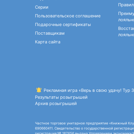
Фокусы и опыты
Правил
Серии
Преиму
Пользовательское соглашение
лояльн
Подарочные сертификаты
Восста
Поставщикам
лояльн
Карта сайта
Рекламная игра «Верь в свою удачу! Тур 
Результаты розыгрышей
Архив розыгрышей
Частное торговое унитарное предприятие «Книжный Клуб»,
690660411. Свидетельство о государственной регистрации
регистрация № 187656 выдана Управлением экономики Ми