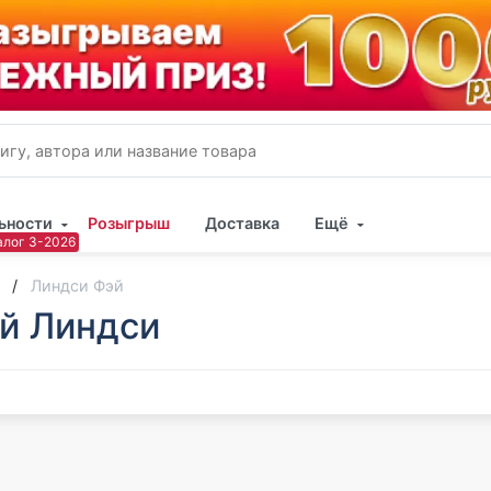
ьности
Розыгрыш
Доставка
Ещё
Имя
Линдси Фэй
й Линдси
Пар