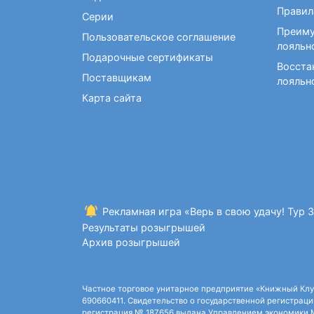
Фокусы и опыты
Правил
Серии
Преиму
Пользовательское соглашение
лояльн
Подарочные сертификаты
Восста
Поставщикам
лояльн
Карта сайта
Рекламная игра «Верь в свою удачу! Тур 
Результаты розыгрышей
Архив розыгрышей
Частное торговое унитарное предприятие «Книжный Клуб»,
690660411. Свидетельство о государственной регистрации
регистрация № 187656 выдана Управлением экономики Ми