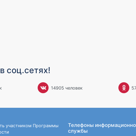
в соц.сетях!
к
14905 человек
5
Телефоны информационно
ать участником Программы
службы
ости