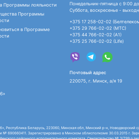
Понедельник-пятница с 9:00 до
а Программы лояльности
Суббота, воскресенье - выход
щества Программы
ости
+375 17 258-02-02 (Белтелеко
+375 29 766-02-02 (МТС)
новиться в Программе
+375 44 766-02-02 (А1)
ости
+375 25 766-02-02 (Life)
Почтовый адрес
220075, г. Минск, а/я 19
36»
 Республика Беларусь, 223060, Минская обл, Минский р-н, Новодворский с/с,
 № 690660411. Зарегистрировано в Минском облисполкоме 30.03.2015 г. Зарег
нского районного исполнительного комитета. Свидетельство № 3/799 о рег