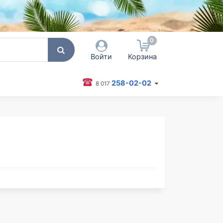
0
Войти
Корзина
258-02-02
8 017
 пользователя / Email
оль
Запомнить меня
Согласен на обработку
персональных данных
Войти
Забыли пароль?