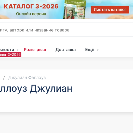
ьности
Розыгрыш
Доставка
Ещё
Имя
Пар
Джулиан Феллоуз
ллоуз Джулиан