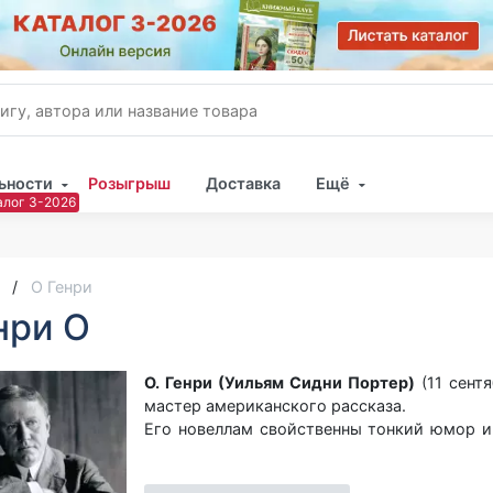
ьности
Розыгрыш
Доставка
Ещё
Имя
Пар
О Генри
нри О
О. Генри (Уильям Сидни Портер)
(11 сентя
мастер американского рассказа.
Его новеллам свойственны тонкий юмор и
возрасте переехал в Техас, поселился в
(аптекарь, ковбой, продавец и т.п.), ст