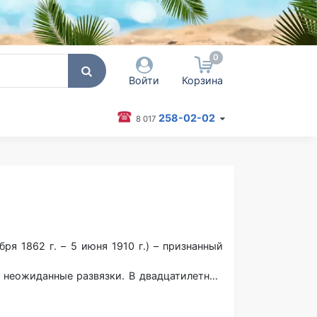
0
Войти
Корзина
258-02-02
8 017
 пользователя / Email
оль
Запомнить меня
Согласен на обработку
бря 1862 г. – 5 июня 1910 г.) – признанный
персональных данных
Войти
 неожиданные развязки. В двадцатилетнем
 г. Остине. Сменив множество профессий
Забыли пароль?
ал кассиром в Первом национальном банке,