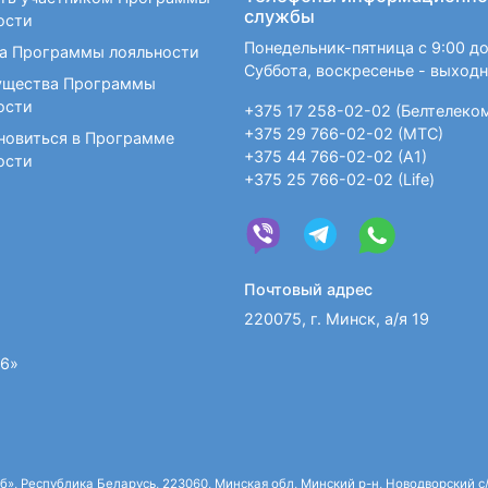
службы
и брак вскоре распался. Умер Портер в Нью
ости
Понедельник-пятница с 9:00 до
а Программы лояльности
Суббота, воскресенье - выход
щества Программы
ости
+375 17 258-02-02 (Белтелеко
+375 29 766-02-02 (МТС)
новиться в Программе
+375 44 766-02-02 (А1)
ости
+375 25 766-02-02 (Life)
Почтовый адрес
220075, г. Минск, а/я 19
36»
 Республика Беларусь, 223060, Минская обл, Минский р-н, Новодворский с/с,