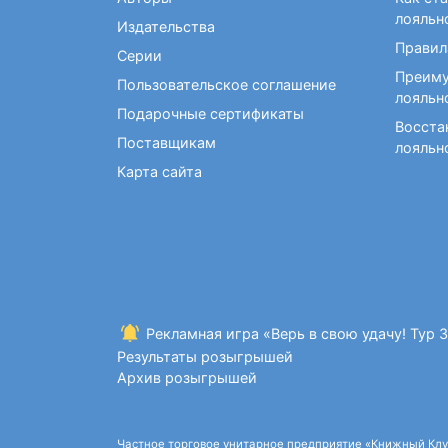
Фокусы и опыты
Кройка и шитье
Диетология
Экстрасенсорика и
лояльн
Издательства
Макраме. Бисероплетение
Учебные пособия по
ясновидение
Правил
медицине
Серии
Раскраски для взрослых
Преиму
Массаж. ЛФК
Рисование
Пользовательское соглашение
лояльн
Творческие блокноты
Подарочные сертификаты
Восста
Поставщикам
лояльн
Карта сайта
Рекламная игра «Верь в свою удачу! Тур 
Результаты розыгрышей
Архив розыгрышей
Частное торговое унитарное предприятие «Книжный Клуб»,