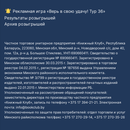
Рекламная игра «Верь в свою удачу! Тур 36»
Результаты розыгрышей
Архив розыгрышей
Частное торговое унитарное предприятие «Книжный Клуб», Республика
Беларусь, 223060, Минская обл, Минский р-н, Новодворский с/с, дом 40,
пом. 12а, р-н д. Большое Стиклево, УНП 690660411. Свидетельство о
государственной регистрации № 690660411. Зарегистрировано в
Минском облисполкоме 30.03.2015 г. Зарегистрировано в торговом
реестре 04.02.2015 г., регистрация № 187656 выдана Управлением
экономики Минского районного исполнительного комитета.
Свидетельство № 3/799 о регистрации в государственном реестре
издателей, изготовителей и распространителей печатных изданий
выдано 22.01.2015 г. Министерством информации РБ.
Уполномоченный на рассмотрение обращений покупателей:
заместитель директора по производству частного предприятия
«Книжный Клуб», запись по телефону +375 17 394-21-21. Электронная
почта: info@bookclub.by
Уполномоченные по защите прав потребителей: отдел торговли и услуг
Минского райисполкома тел/факс +375 17 270-29-14, +375 17 270-35-26