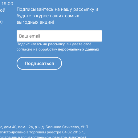
 19:00
двигаться дальше. Система оздоровления
Подписывайтесь на нашу рассылку и
ной
на даже связалась с институтом Кацудзо
будьте в курсе наших самых
ыслали материалы, переводить которые с
м)
выгодных акций!
. Переработав и адаптировав методику к
тала помогать людям, заболевшим страшным
и пользуется популярностью до сих пор.
да переехала для того, чтобы воспитывать
Подписываясь на рассылку, вы даете своё
согласие на обработку
персональных данных
дения тренингов по своей системе. Общаясь
 и прекрасному внешнему виду. Последняя
Подписаться
а здоровья» стала квинтэссенцией ее
 дом 40, пом. 12а, р-н д. Большое Стиклево, УНП
истрировано в торговом реестре 04.02.2015 г.,
истрации в государственном реестре издателей,