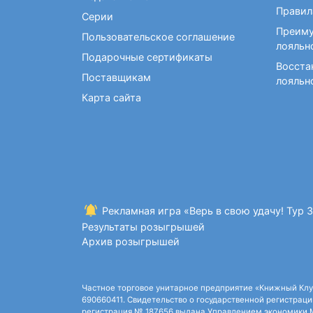
Фокусы и опыты
Правил
Серии
Преиму
Пользовательское соглашение
лояльн
Подарочные сертификаты
Восста
Поставщикам
лояльн
Карта сайта
Рекламная игра «Верь в свою удачу! Тур 
Результаты розыгрышей
Архив розыгрышей
Частное торговое унитарное предприятие «Книжный Клуб»,
690660411. Свидетельство о государственной регистрации
регистрация № 187656 выдана Управлением экономики Ми