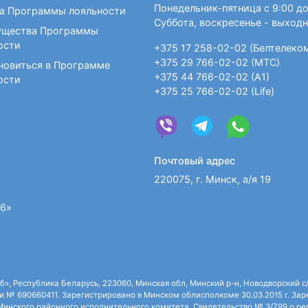
Понедельник-пятница с 9:00 до
а Программы лояльности
Пытливый ум журналистки заставлял ее 
Суббота, воскресенье - выход
была тщательно изучена, для чего женщи
щества Программы
Ниши в Японии. Сотрудники института в
ости
+375 17 258-02-02 (Белтелеко
английского языка помогала сестра Майи
+375 29 766-02-02 (МТС)
новиться в Программе
условиям жизни в России, Майя Гогулан с
+375 44 766-02-02 (А1)
ости
недугом. Система быстро нашла признание 
+375 25 766-02-02 (Life)
Сейчас Майя Гогулан живет в Америке, ку
внучку. В Россию она приезжает для прове
с ней, люди удивляются ее энергичности
написанная ею книга «Великая формул
биографии.
Почтовый адрес
220075, г. Минск, а/я 19
36»
 Республика Беларусь, 223060, Минская обл, Минский р-н, Новодворский с/с,
 № 690660411. Зарегистрировано в Минском облисполкоме 30.03.2015 г. Зарег
нского районного исполнительного комитета. Свидетельство № 3/799 о рег