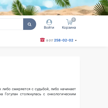
0
Войти
Корзина
258-02-02
8 017
 пользователя / Email
оль
Запомнить меня
Согласен на обработку
персональных данных
к либо смиряется с судьбой, либо начинает
Войти
а Гогулан столкнулась с онкологическим
схватке за собственную жизнь, но и дала
Забыли пароль?
 особенно «Попрощайтесь с болезнями»,