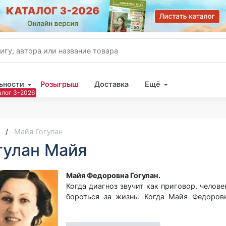
ьности
Розыгрыш
Доставка
Ещё
Имя
Пар
Майя Гогулан
гулан Майя
Майя Федоровна Гогулан.
Когда диагноз звучит как приговор, челове
бороться за жизнь. Когда Майя Федоровн
заболеванием, она не только победила в 
надежду тысячам обреченных. Ее книги,