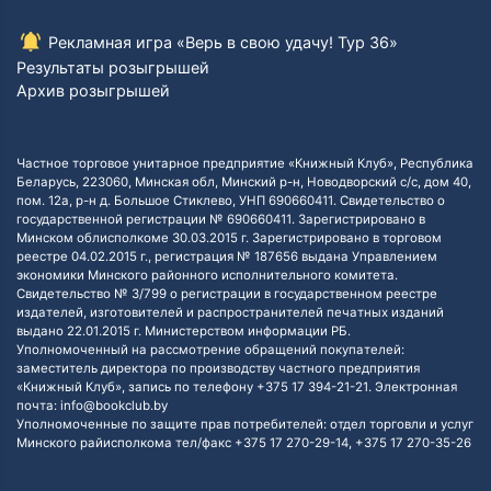
Рекламная игра «Верь в свою удачу! Тур 36»
Результаты розыгрышей
Архив розыгрышей
Частное торговое унитарное предприятие «Книжный Клуб», Республика
Беларусь, 223060, Минская обл, Минский р-н, Новодворский с/с, дом 40,
пом. 12а, р-н д. Большое Стиклево, УНП 690660411. Свидетельство о
государственной регистрации № 690660411. Зарегистрировано в
Минском облисполкоме 30.03.2015 г. Зарегистрировано в торговом
реестре 04.02.2015 г., регистрация № 187656 выдана Управлением
экономики Минского районного исполнительного комитета.
Свидетельство № 3/799 о регистрации в государственном реестре
издателей, изготовителей и распространителей печатных изданий
выдано 22.01.2015 г. Министерством информации РБ.
Уполномоченный на рассмотрение обращений покупателей:
заместитель директора по производству частного предприятия
«Книжный Клуб», запись по телефону +375 17 394-21-21. Электронная
почта: info@bookclub.by
Уполномоченные по защите прав потребителей: отдел торговли и услуг
Минского райисполкома тел/факс +375 17 270-29-14, +375 17 270-35-26