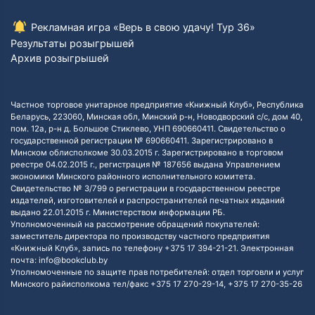
Рекламная игра «Верь в свою удачу! Тур 36»
Результаты розыгрышей
Архив розыгрышей
Частное торговое унитарное предприятие «Книжный Клуб», Республика
Беларусь, 223060, Минская обл, Минский р-н, Новодворский с/с, дом 40,
пом. 12а, р-н д. Большое Стиклево, УНП 690660411. Свидетельство о
государственной регистрации № 690660411. Зарегистрировано в
Минском облисполкоме 30.03.2015 г. Зарегистрировано в торговом
реестре 04.02.2015 г., регистрация № 187656 выдана Управлением
экономики Минского районного исполнительного комитета.
Свидетельство № 3/799 о регистрации в государственном реестре
издателей, изготовителей и распространителей печатных изданий
выдано 22.01.2015 г. Министерством информации РБ.
Уполномоченный на рассмотрение обращений покупателей:
заместитель директора по производству частного предприятия
«Книжный Клуб», запись по телефону +375 17 394-21-21. Электронная
почта: info@bookclub.by
Уполномоченные по защите прав потребителей: отдел торговли и услуг
Минского райисполкома тел/факс +375 17 270-29-14, +375 17 270-35-26