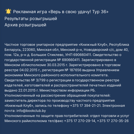
Рекламная игра «Верь в свою удачу! Тур 36»
Результаты розыгрышей
Архив розыгрышей
Частное торговое унитарное предприятие «Книжный Клуб», Республика
Беларусь, 223060, Минская обл, Минский р-н, Новодворский с/с, дом 40,
пом. 12а, р-н д. Большое Стиклево, УНП 690660411. Свидетельство о
государственной регистрации № 690660411. Зарегистрировано в
Минском облисполкоме 30.03.2015 г. Зарегистрировано в торговом
реестре 04.02.2015 г., регистрация № 187656 выдана Управлением
экономики Минского районного исполнительного комитета.
Свидетельство № 3/799 о регистрации в государственном реестре
издателей, изготовителей и распространителей печатных изданий
выдано 22.01.2015 г. Министерством информации РБ.
Уполномоченный на рассмотрение обращений покупателей:
заместитель директора по производству частного предприятия
«Книжный Клуб», запись по телефону +375 17 394-21-21. Электронная
почта: info@bookclub.by
Уполномоченные по защите прав потребителей: отдел торговли и услуг
Минского райисполкома тел/факс +375 17 270-29-14, +375 17 270-35-26