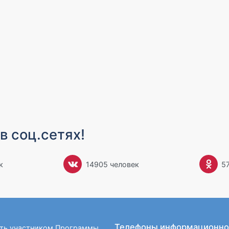
в соц.сетях!
к
14905 человек
5
Телефоны информационно
ать участником Программы