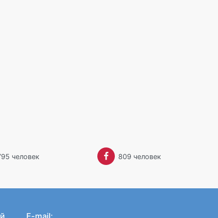
795 человек
809 человек
й
E-mail: