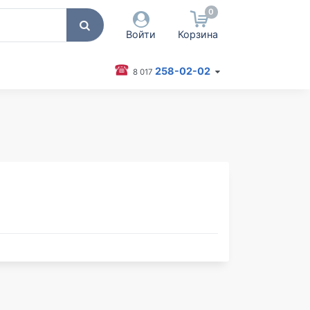
0
Войти
Корзина
258-02-02
8 017
 пользователя / Email
оль
Запомнить меня
Согласен на обработку
персональных данных
Войти
Забыли пароль?