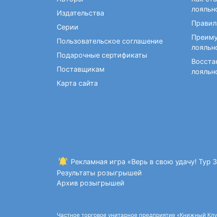
Фокусы и опыты
Кройка и шитье
Диетология
Экстрасенсорика и
лояльн
Издательства
Макраме. Бисероплетение
Учебные пособия по
ясновидение
Правил
медицине
Серии
Раскраски для взрослых
Преиму
Массаж. ЛФК
Рисование
Пользовательское соглашение
лояльн
Творческие блокноты
Подарочные сертификаты
Восста
Поставщикам
лояльн
Карта сайта
Рекламная игра «Верь в свою удачу! Тур 
Результаты розыгрышей
Архив розыгрышей
Частное торговое унитарное предприятие «Книжный Клуб»,