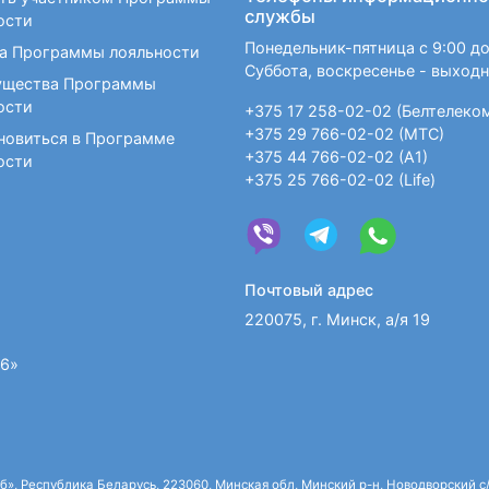
службы
ости
Понедельник-пятница с 9:00 до
а Программы лояльности
Суббота, воскресенье - выход
щества Программы
ости
+375 17 258-02-02 (Белтелеко
+375 29 766-02-02 (МТС)
новиться в Программе
+375 44 766-02-02 (А1)
ости
+375 25 766-02-02 (Life)
Почтовый адрес
220075, г. Минск, а/я 19
36»
 Республика Беларусь, 223060, Минская обл, Минский р-н, Новодворский с/с,