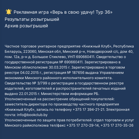
Рекламная игра «Верь в свою удачу! Тур 36»
Результаты розыгрышей
Архив розыгрышей
Частное торговое унитарное предприятие «Книжный Клуб», Республика
Беларусь, 223060, Минская обл, Минский р-н, Новодворский с/с, дом 40,
пом. 12а, р-н д. Большое Стиклево, УНП 690660411. Свидетельство о
государственной регистрации № 690660411. Зарегистрировано в
Минском облисполкоме 30.03.2015 г. Зарегистрировано в торговом
реестре 04.02.2015 г., регистрация № 187656 выдана Управлением
экономики Минского районного исполнительного комитета.
Свидетельство № 3/799 о регистрации в государственном реестре
издателей, изготовителей и распространителей печатных изданий
выдано 22.01.2015 г. Министерством информации РБ.
Уполномоченный на рассмотрение обращений покупателей:
заместитель директора по производству частного предприятия
«Книжный Клуб», запись по телефону +375 17 394-21-21. Электронная
почта: info@bookclub.by
Уполномоченные по защите прав потребителей: отдел торговли и услуг
Минского райисполкома тел/факс +375 17 270-29-14, +375 17 270-35-26