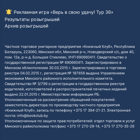
Рекламная игра «Верь в свою удачу! Тур 36»
Результаты розыгрышей
Архив розыгрышей
Частное торговое унитарное предприятие «Книжный Клуб», Республика
Беларусь, 223060, Минская обл, Минский р-н, Новодворский с/с, дом 40,
пом. 12а, р-н д. Большое Стиклево, УНП 690660411. Свидетельство о
государственной регистрации № 690660411. Зарегистрировано в
Минском облисполкоме 30.03.2015 г. Зарегистрировано в торговом
реестре 04.02.2015 г., регистрация № 187656 выдана Управлением
экономики Минского районного исполнительного комитета.
Свидетельство № 3/799 о регистрации в государственном реестре
издателей, изготовителей и распространителей печатных изданий
выдано 22.01.2015 г. Министерством информации РБ.
Уполномоченный на рассмотрение обращений покупателей:
заместитель директора по производству частного предприятия
«Книжный Клуб», запись по телефону +375 17 394-21-21. Электронная
почта: info@bookclub.by
Уполномоченные по защите прав потребителей: отдел торговли и услуг
Минского райисполкома тел/факс +375 17 270-29-14, +375 17 270-35-26