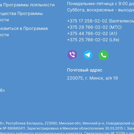
Понедельник-пятница с 9:00 до
а Программы лояльности
Суббота, воскресенье - выход
щества Программы
ости
+375 17 258-02-02 (Белтелеко
+375 29 766-02-02 (МТС)
новиться в Программе
+375 44 766-02-02 (А1)
ости
+375 25 766-02-02 (Life)
Почтовый адрес
220075, г. Минск, а/я 19
36»
 Республика Беларусь, 223060, Минская обл, Минский р-н, Новодворский с/с,
 № 690660411. Зарегистрировано в Минском облисполкоме 30.03.2015 г. Зарег
нского районного исполнительного комитета. Свидетельство № 3/799 о рег