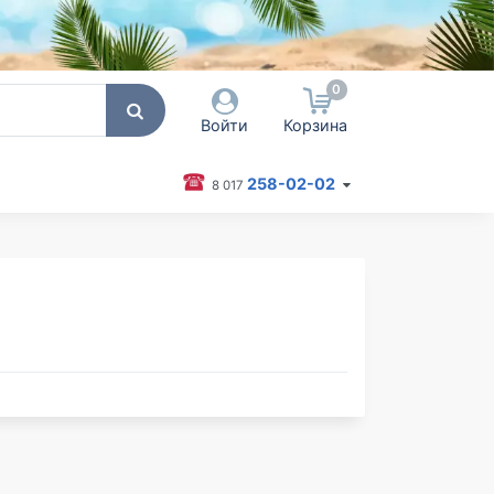
0
Войти
Корзина
258-02-02
8 017
 пользователя / Email
оль
Запомнить меня
Согласен на обработку
персональных данных
Войти
Забыли пароль?