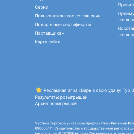
Фокусы и опыты
Правил
Серии
Преиму
Пользовательское соглашение
лояльн
Подарочные сертификаты
Восста
Поставщикам
лояльн
Карта сайта
Рекламная игра «Верь в свою удачу! Тур 
Результаты розыгрышей
Архив розыгрышей
Частное торговое унитарное предприятие «Книжный Клуб»,
690660411. Свидетельство о государственной регистрации
регистрация № 187656 выдана Управлением экономики Ми