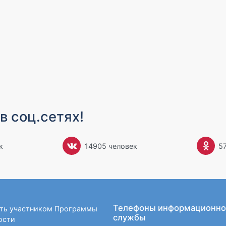
в соц.сетях!
к
14905 человек
5
Телефоны информационно
ать участником Программы
службы
ости