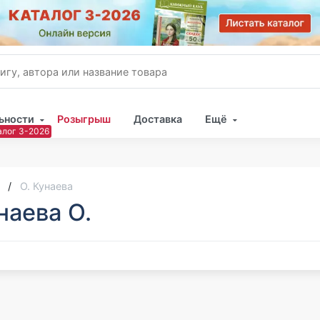
ьности
Розыгрыш
Доставка
Ещё
Имя
Пар
О. Кунаева
наева О.