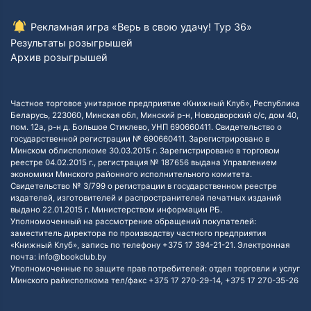
Рекламная игра «Верь в свою удачу! Тур 36»
Результаты розыгрышей
Архив розыгрышей
Частное торговое унитарное предприятие «Книжный Клуб», Республика
Беларусь, 223060, Минская обл, Минский р-н, Новодворский с/с, дом 40,
пом. 12а, р-н д. Большое Стиклево, УНП 690660411. Свидетельство о
государственной регистрации № 690660411. Зарегистрировано в
Минском облисполкоме 30.03.2015 г. Зарегистрировано в торговом
реестре 04.02.2015 г., регистрация № 187656 выдана Управлением
экономики Минского районного исполнительного комитета.
Свидетельство № 3/799 о регистрации в государственном реестре
издателей, изготовителей и распространителей печатных изданий
выдано 22.01.2015 г. Министерством информации РБ.
Уполномоченный на рассмотрение обращений покупателей:
заместитель директора по производству частного предприятия
«Книжный Клуб», запись по телефону +375 17 394-21-21. Электронная
почта: info@bookclub.by
Уполномоченные по защите прав потребителей: отдел торговли и услуг
Минского райисполкома тел/факс +375 17 270-29-14, +375 17 270-35-26