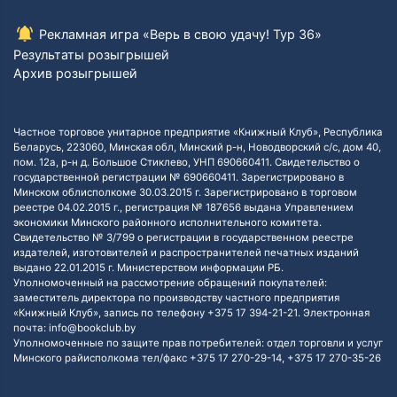
Рекламная игра «Верь в свою удачу! Тур 36»
Результаты розыгрышей
Архив розыгрышей
Частное торговое унитарное предприятие «Книжный Клуб», Республика
Беларусь, 223060, Минская обл, Минский р-н, Новодворский с/с, дом 40,
пом. 12а, р-н д. Большое Стиклево, УНП 690660411. Свидетельство о
государственной регистрации № 690660411. Зарегистрировано в
Минском облисполкоме 30.03.2015 г. Зарегистрировано в торговом
реестре 04.02.2015 г., регистрация № 187656 выдана Управлением
экономики Минского районного исполнительного комитета.
Свидетельство № 3/799 о регистрации в государственном реестре
издателей, изготовителей и распространителей печатных изданий
выдано 22.01.2015 г. Министерством информации РБ.
Уполномоченный на рассмотрение обращений покупателей:
заместитель директора по производству частного предприятия
«Книжный Клуб», запись по телефону +375 17 394-21-21. Электронная
почта: info@bookclub.by
Уполномоченные по защите прав потребителей: отдел торговли и услуг
Минского райисполкома тел/факс +375 17 270-29-14, +375 17 270-35-26