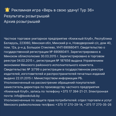
Рекламная игра «Верь в свою удачу! Тур 36»
Результаты розыгрышей
Архив розыгрышей
Частное торговое унитарное предприятие «Книжный Клуб», Республика
Беларусь, 223060, Минская обл, Минский р-н, Новодворский с/с, дом 40,
пом. 12а, р-н д. Большое Стиклево, УНП 690660411. Свидетельство о
государственной регистрации № 690660411. Зарегистрировано в
Минском облисполкоме 30.03.2015 г. Зарегистрировано в торговом
реестре 04.02.2015 г., регистрация № 187656 выдана Управлением
экономики Минского районного исполнительного комитета.
Свидетельство № 3/799 о регистрации в государственном реестре
издателей, изготовителей и распространителей печатных изданий
выдано 22.01.2015 г. Министерством информации РБ.
Уполномоченный на рассмотрение обращений покупателей:
заместитель директора по производству частного предприятия
«Книжный Клуб», запись по телефону +375 17 394-21-21. Электронная
почта: info@bookclub.by
Уполномоченные по защите прав потребителей: отдел торговли и услуг
Минского райисполкома тел/факс +375 17 270-29-14, +375 17 270-35-26