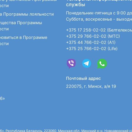
службы
ости
Понедельник-пятница с 9:00 до
а Программы лояльности
Суббота, воскресенье - выход
щества Программы
ости
+375 17 258-02-02 (Белтелеко
+375 29 766-02-02 (МТС)
новиться в Программе
+375 44 766-02-02 (А1)
ости
+375 25 766-02-02 (Life)
Почтовый адрес
220075, г. Минск, а/я 19
36»
 Республика Беларусь, 223060, Минская обл, Минский р-н, Новодворский с/с,