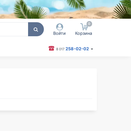
0
Войти
Корзина
258-02-02
8 017
 пользователя / Email
оль
Запомнить меня
Согласен на обработку
персональных данных
Войти
Забыли пароль?