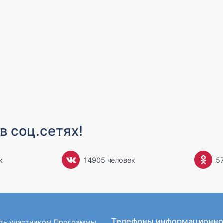
в соц.сетях!
к
14905 человек
5
Телефоны информационно
ать участником Программы