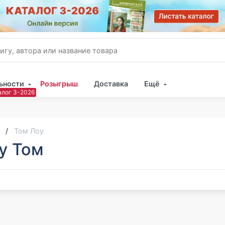
ьности
Розыгрыш
Доставка
Ещё
Имя
Пар
Том Лоу
у Том