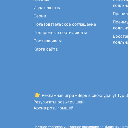
Фокусы и опыты
Кройка и шитье
Диетология
Экстрасенсорика и
лояльн
Издательства
Макраме. Бисероплетение
Учебные пособия по
ясновидение
Правил
медицине
Серии
Раскраски для взрослых
Преиму
Массаж. ЛФК
Рисование
Пользовательское соглашение
лояльн
Творческие блокноты
Подарочные сертификаты
Восста
Поставщикам
лояльн
Карта сайта
Рекламная игра «Верь в свою удачу! Тур 
Результаты розыгрышей
Архив розыгрышей
Частное торговое унитарное предприятие «Книжный Клуб»,