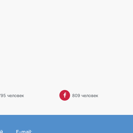
795 человек
809 человек
й
E-mail: