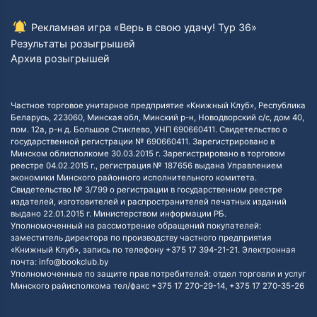
Рекламная игра «Верь в свою удачу! Тур 36»
Результаты розыгрышей
Архив розыгрышей
Частное торговое унитарное предприятие «Книжный Клуб», Республика
Беларусь, 223060, Минская обл, Минский р-н, Новодворский с/с, дом 40,
пом. 12а, р-н д. Большое Стиклево, УНП 690660411. Свидетельство о
государственной регистрации № 690660411. Зарегистрировано в
Минском облисполкоме 30.03.2015 г. Зарегистрировано в торговом
реестре 04.02.2015 г., регистрация № 187656 выдана Управлением
экономики Минского районного исполнительного комитета.
Свидетельство № 3/799 о регистрации в государственном реестре
издателей, изготовителей и распространителей печатных изданий
выдано 22.01.2015 г. Министерством информации РБ.
Уполномоченный на рассмотрение обращений покупателей:
заместитель директора по производству частного предприятия
«Книжный Клуб», запись по телефону +375 17 394-21-21. Электронная
почта: info@bookclub.by
Уполномоченные по защите прав потребителей: отдел торговли и услуг
Минского райисполкома тел/факс +375 17 270-29-14, +375 17 270-35-26