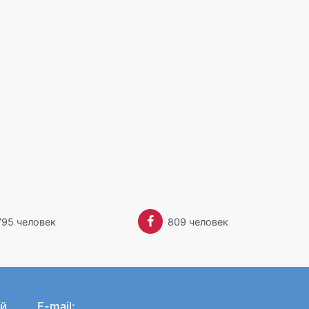
Забыли пароль?
795 человек
809 человек
й
E-mail: