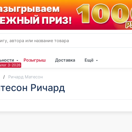
ьности
Розыгрыш
Доставка
Ещё
Имя
Ричард Матесон
тесон Ричард
Пар