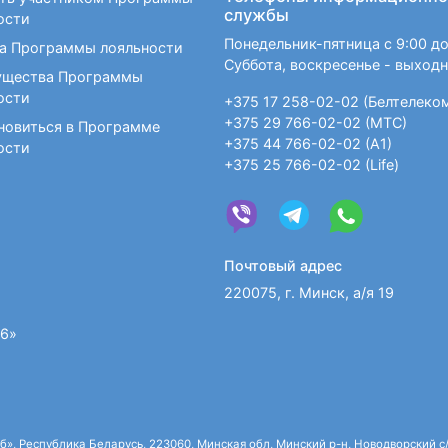
службы
ости
Понедельник-пятница с 9:00 до
а Программы лояльности
Суббота, воскресенье - выход
щества Программы
ости
+375 17 258-02-02 (Белтелеко
+375 29 766-02-02 (МТС)
новиться в Программе
+375 44 766-02-02 (А1)
ости
+375 25 766-02-02 (Life)
Почтовый адрес
220075, г. Минск, а/я 19
36»
 Республика Беларусь, 223060, Минская обл, Минский р-н, Новодворский с/с,