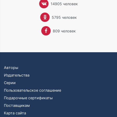
петербургских артистов) помощником режиссера,
14905 человек
декоратором, художником по куклам, режиссером
праздников.
5795 человек
В 1997 году окончила Колледж культуры и искусств
(Санкт-Петербург), отделение режиссуры.
С 1996 года начала сотрудничать с театрами как
809 человек
художник по костюмам, ростовым куклам и
декорациям. Писала стихи для детских спектаклей.
Тогда же началось сотрудничество с МЭО
(эстрадным объединением), для которого создала
серию ростовых кукол.
В 2006 году окончила Академию культуры (Санкт-
Петербург), отделение медиадизайна.
Авторы
В 1997 году, в издательстве «Прогресс» вышли
Издательства
первые раскраски Е. Матюшкиной к сказкам
Серии
«Чиполлино», «Красная Шапочка», «Теремок»,
«Колобок», «Маша и медведь».
Пользовательское соглашение
В 1999—2002 годах работала как художник с
Подарочные сертификаты
издательствами Росмэн, Олма Пресс, Нева, Марка,
Поставщикам
Тролль, Медный всадник П2, Праздник, Оникс,
Мурзилка, а также с такими авторами как Екатерина
Карта сайта
Оковитая и Елена Хрусталева. Иллюстрировала