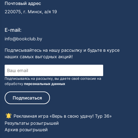
Почтовый адрес
Библиография:
Серия «Кот да Винчи» (
Прикольный детектив
)
220075, г. Минск, а/я 19
«Кот да Винчи. Улыбка анаконды» 2006 г.
E-mail:
«Кот да Винчи. Ограбление банки» 2007 г.
«Кот да Винчи. Пираты Кошмарского моря» 2008 г.
info@bookclub.by
«Кот да Винчи. Нашествие лунатиков» 2014 г.
«Кот да Винчи. Оборотень разрушенного замка» 2017
Подписывайтесь на нашу рассылку и будьте в курсе
г.
наших самых выгодных акций!
Серия «Лапы вверх!» (Прикольный детектив)
Подписываясь на рассылку, вы даете своё согласие на
«Лапы вверх» 2004 г
. В соавторстве с Екатериной
обработку
персональных данных
Оковитой
«Ага, попался!» 2004 г.
В соавторстве с Екатериной
Подписаться
Оковитой
«Носки врозь!» 2005 г. В соавторстве с Екатериной
Оковитой
Рекламная игра «Верь в свою удачу! Тур 36»
«Лапы прочь от ёлочки!» 2009 г.
В соавторстве с
Результаты розыгрышей
Екатериной Оковитой
Архив розыгрышей
«Анкета сыщиков» 2011 г. В соавторстве с