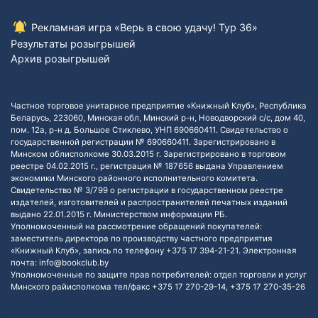
Рекламная игра «Верь в свою удачу! Тур 36»
Результаты розыгрышей
Архив розыгрышей
Частное торговое унитарное предприятие «Книжный Клуб», Республика
Беларусь, 223060, Минская обл, Минский р-н, Новодворский с/с, дом 40,
пом. 12а, р-н д. Большое Стиклево, УНП 690660411. Свидетельство о
государственной регистрации № 690660411. Зарегистрировано в
Минском облисполкоме 30.03.2015 г. Зарегистрировано в торговом
реестре 04.02.2015 г., регистрация № 187656 выдана Управлением
экономики Минского районного исполнительного комитета.
Свидетельство № 3/799 о регистрации в государственном реестре
издателей, изготовителей и распространителей печатных изданий
выдано 22.01.2015 г. Министерством информации РБ.
Уполномоченный на рассмотрение обращений покупателей:
заместитель директора по производству частного предприятия
«Книжный Клуб», запись по телефону +375 17 394-21-21. Электронная
почта: info@bookclub.by
Уполномоченные по защите прав потребителей: отдел торговли и услуг
Минского райисполкома тел/факс +375 17 270-29-14, +375 17 270-35-26