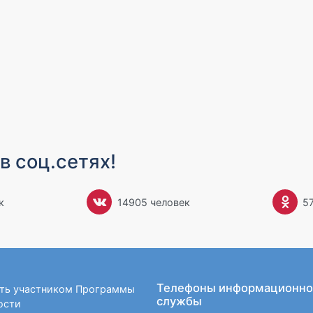
в соц.сетях!
к
14905 человек
5
Телефоны информационно
ать участником Программы
службы
ости