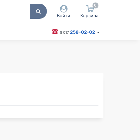
0
Войти
Корзина
258-02-02
8 017
 пользователя / Email
оль
Запомнить меня
Согласен на обработку
персональных данных
Войти
Забыли пароль?