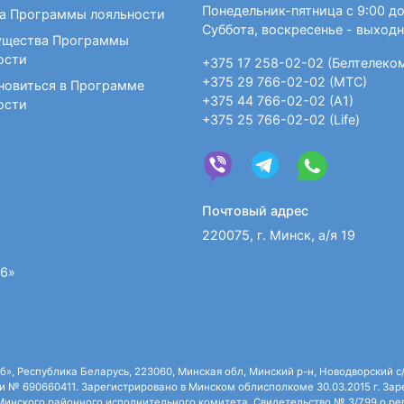
Понедельник-пятница с 9:00 до
а Программы лояльности
Суббота, воскресенье - выход
щества Программы
ости
+375 17 258-02-02 (Белтелеко
+375 29 766-02-02 (МТС)
новиться в Программе
+375 44 766-02-02 (А1)
ости
+375 25 766-02-02 (Life)
Почтовый адрес
220075, г. Минск, а/я 19
36»
 Республика Беларусь, 223060, Минская обл, Минский р-н, Новодворский с/с,
 № 690660411. Зарегистрировано в Минском облисполкоме 30.03.2015 г. Зарег
нского районного исполнительного комитета. Свидетельство № 3/799 о рег