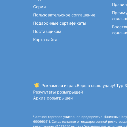
Фокусы и опыты
Правил
Серии
Преиму
Пользовательское соглашение
лояльн
Подарочные сертификаты
Восста
Поставщикам
лояльн
Карта сайта
Рекламная игра «Верь в свою удачу! Тур 
Результаты розыгрышей
Архив розыгрышей
Частное торговое унитарное предприятие «Книжный Клуб»,
690660411. Свидетельство о государственной регистрации
регистрация № 187656 выдана Управлением экономики Ми