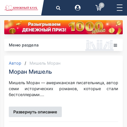
0
Меню раздела
Автор
Мишель Моран
Моран Мишель
Мишель Моран — американская писательница, автор
семи исторических романов, которые стали
бестселлерами.
Родилась 11 августа 1980 года в Калифорнии.
Получила степень магистра в университете
Развернуть описание
Claremont Graduate. В течении 6 лет работала
учителем государственной средней школы, а летние
каникулы проводила в путешествиях по всему миру,