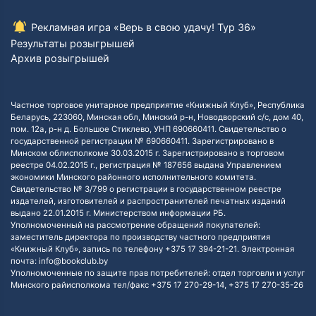
Рекламная игра «Верь в свою удачу! Тур 36»
Результаты розыгрышей
Архив розыгрышей
Частное торговое унитарное предприятие «Книжный Клуб», Республика
Беларусь, 223060, Минская обл, Минский р-н, Новодворский с/с, дом 40,
пом. 12а, р-н д. Большое Стиклево, УНП 690660411. Свидетельство о
государственной регистрации № 690660411. Зарегистрировано в
Минском облисполкоме 30.03.2015 г. Зарегистрировано в торговом
реестре 04.02.2015 г., регистрация № 187656 выдана Управлением
экономики Минского районного исполнительного комитета.
Свидетельство № 3/799 о регистрации в государственном реестре
издателей, изготовителей и распространителей печатных изданий
выдано 22.01.2015 г. Министерством информации РБ.
Уполномоченный на рассмотрение обращений покупателей:
заместитель директора по производству частного предприятия
«Книжный Клуб», запись по телефону +375 17 394-21-21. Электронная
почта: info@bookclub.by
Уполномоченные по защите прав потребителей: отдел торговли и услуг
Минского райисполкома тел/факс +375 17 270-29-14, +375 17 270-35-26