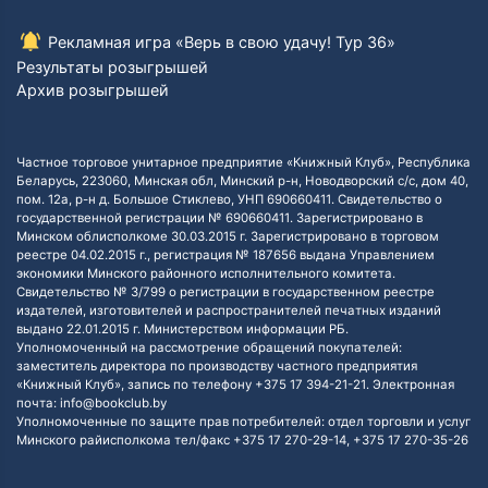
Рекламная игра «Верь в свою удачу! Тур 36»
Результаты розыгрышей
Архив розыгрышей
Частное торговое унитарное предприятие «Книжный Клуб», Республика
Беларусь, 223060, Минская обл, Минский р-н, Новодворский с/с, дом 40,
пом. 12а, р-н д. Большое Стиклево, УНП 690660411. Свидетельство о
государственной регистрации № 690660411. Зарегистрировано в
Минском облисполкоме 30.03.2015 г. Зарегистрировано в торговом
реестре 04.02.2015 г., регистрация № 187656 выдана Управлением
экономики Минского районного исполнительного комитета.
Свидетельство № 3/799 о регистрации в государственном реестре
издателей, изготовителей и распространителей печатных изданий
выдано 22.01.2015 г. Министерством информации РБ.
Уполномоченный на рассмотрение обращений покупателей:
заместитель директора по производству частного предприятия
«Книжный Клуб», запись по телефону +375 17 394-21-21. Электронная
почта: info@bookclub.by
Уполномоченные по защите прав потребителей: отдел торговли и услуг
Минского райисполкома тел/факс +375 17 270-29-14, +375 17 270-35-26