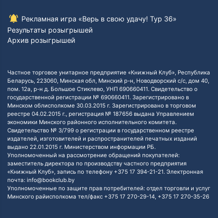
Рекламная игра «Верь в свою удачу! Тур 36»
Результаты розыгрышей
Архив розыгрышей
Частное торговое унитарное предприятие «Книжный Клуб», Республика
Беларусь, 223060, Минская обл, Минский р-н, Новодворский с/с, дом 40,
пом. 12а, р-н д. Большое Стиклево, УНП 690660411. Свидетельство о
государственной регистрации № 690660411. Зарегистрировано в
Минском облисполкоме 30.03.2015 г. Зарегистрировано в торговом
реестре 04.02.2015 г., регистрация № 187656 выдана Управлением
экономики Минского районного исполнительного комитета.
Свидетельство № 3/799 о регистрации в государственном реестре
издателей, изготовителей и распространителей печатных изданий
выдано 22.01.2015 г. Министерством информации РБ.
Уполномоченный на рассмотрение обращений покупателей:
заместитель директора по производству частного предприятия
«Книжный Клуб», запись по телефону +375 17 394-21-21. Электронная
почта: info@bookclub.by
Уполномоченные по защите прав потребителей: отдел торговли и услуг
Минского райисполкома тел/факс +375 17 270-29-14, +375 17 270-35-26