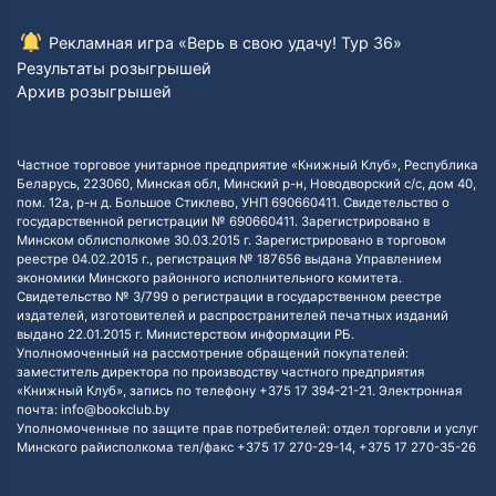
Рекламная игра «Верь в свою удачу! Тур 36»
Результаты розыгрышей
Архив розыгрышей
Частное торговое унитарное предприятие «Книжный Клуб», Республика
Беларусь, 223060, Минская обл, Минский р-н, Новодворский с/с, дом 40,
пом. 12а, р-н д. Большое Стиклево, УНП 690660411. Свидетельство о
государственной регистрации № 690660411. Зарегистрировано в
Минском облисполкоме 30.03.2015 г. Зарегистрировано в торговом
реестре 04.02.2015 г., регистрация № 187656 выдана Управлением
экономики Минского районного исполнительного комитета.
Свидетельство № 3/799 о регистрации в государственном реестре
издателей, изготовителей и распространителей печатных изданий
выдано 22.01.2015 г. Министерством информации РБ.
Уполномоченный на рассмотрение обращений покупателей:
заместитель директора по производству частного предприятия
«Книжный Клуб», запись по телефону +375 17 394-21-21. Электронная
почта: info@bookclub.by
Уполномоченные по защите прав потребителей: отдел торговли и услуг
Минского райисполкома тел/факс +375 17 270-29-14, +375 17 270-35-26