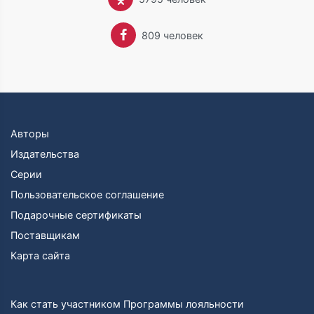
Несколько ее картин были выставлены в
Королевской Академии (Royal Academy) в Лондоне.
В 1894 году Эмма вышла замуж за Монтегю Барстоу,
809 человек
вместе с которым работала над иллюстрациями книг
и журналов и издала сборник венгерских сказок (Old
Hungarian Fairy Tales, 1885).
На рубеже веков семья барона возвращается в
Венгрию, но миссис Монтегю Барстоу, урожденная
баронесса Орци, остается в Лондоне, где вместе с
мужем оформляет детские книжки. В 1895 года в
Авторы
«Royal Magazine» появляется несколько коротеньких
Издательства
детских историй под общим названием «Juliette»,
Серии
написанных и иллюстрированных молодыми
супругами.
Пользовательское соглашение
25 февраля 1899 у них рождается сын Джон (John
Подарочные сертификаты
Montague Orczy-Barstow, стал писателем, печатался
Поставщикам
под псевдонимом John Blakeney).
Как писатель Эмма становится известной после
Карта сайта
произведения «Scarlet pimpernel», написанного в
соавторстве с мужем. В августе 1903 года в
Ноттингеме пьеса была поставлена и имела бурный
Как стать участником Программы лояльности
успех. Пьеса не сходила со сцены до 1905 года, а это