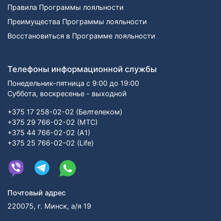
Правила Программы лояльности
немалый срок для того времени. Так началось
триумфальное шествие «Scarlet Pimpernel» по Европе.
Преимущества Программы лояльности
Доходы от литературной деятельности позволили
Восстановиться в Программе лояльности
семье баронессы купить в 1918 году особняк в
Ницце, где они прожили долгие годы, в том числе и
во время Второй мировой войны. В 1942 году
Телефоны информационной службы
умирает муж Эммы. Она возвращается в Англию в
1945.
Понедельник-пятница с 9:00 до 19:00
Баронесса Орци была плодовитым автором на
Суббота, воскресенье - выходной
протяжении всей жизни и продолжала писать до
глубокой старости. Ее автобиография «Звенья в цепи
+375 17 258-02-02 (Белтелеком)
жизни» вышла незадолго до ее смерти 12 ноября
+375 29 766-02-02 (МТС)
1947 года.
+375 44 766-02-02 (А1)
+375 25 766-02-02 (Life)
Почтовый адрес
220075, г. Минск, а/я 19