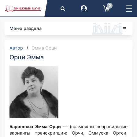
0
Меню раздела
Автор
Эмма Орци
Орци Эмма
Баронесса Эмма Орци
— (возможны неправильные
варианты транскрипции: Орчи, Эммуска Ортси,