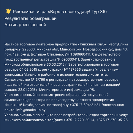
Рекламная игра «Верь в свою удачу! Тур 36»
Результаты розыгрышей
Архив розыгрышей
Частное торговое унитарное предприятие «Книжный Клуб», Республика
Беларусь, 223060, Минская обл, Минский р-н, Новодворский с/с, дом 40,
пом. 12а, р-н д. Большое Стиклево, УНП 690660411. Свидетельство о
государственной регистрации № 690660411. Зарегистрировано в
Минском облисполкоме 30.03.2015 г. Зарегистрировано в торговом
реестре 04.02.2015 г., регистрация № 187656 выдана Управлением
экономики Минского районного исполнительного комитета.
Свидетельство № 3/799 о регистрации в государственном реестре
издателей, изготовителей и распространителей печатных изданий
выдано 22.01.2015 г. Министерством информации РБ.
Уполномоченный на рассмотрение обращений покупателей:
заместитель директора по производству частного предприятия
«Книжный Клуб», запись по телефону +375 17 394-21-21. Электронная
почта: info@bookclub.by
Уполномоченные по защите прав потребителей: отдел торговли и услуг
Минского райисполкома тел/факс +375 17 270-29-14, +375 17 270-35-26