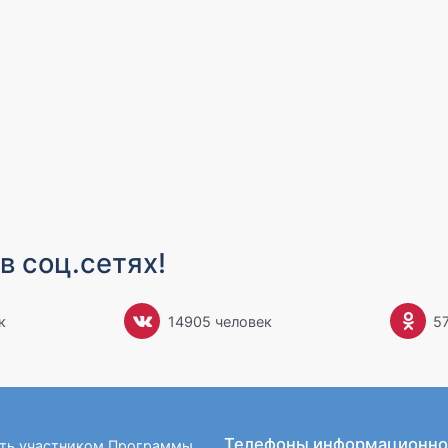
в соц.сетях!
к
14905 человек
5
Телефоны информационно
ать участником Программы