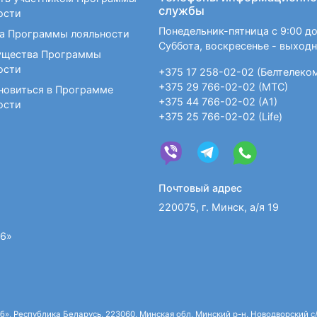
службы
ости
Понедельник-пятница с 9:00 до
а Программы лояльности
Суббота, воскресенье - выход
щества Программы
ости
+375 17 258-02-02 (Белтелеко
+375 29 766-02-02 (МТС)
новиться в Программе
+375 44 766-02-02 (А1)
ости
+375 25 766-02-02 (Life)
Почтовый адрес
220075, г. Минск, а/я 19
36»
 Республика Беларусь, 223060, Минская обл, Минский р-н, Новодворский с/с,