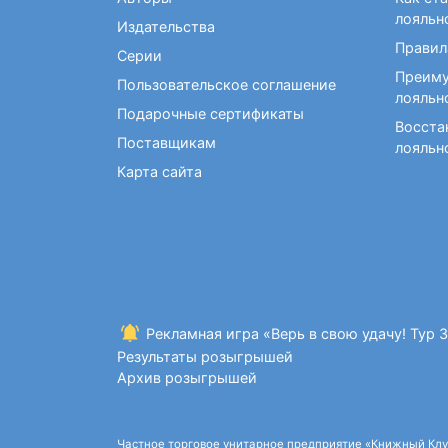
Фокусы и опыты
Кройка и шитье
Диетология
Экстрасенсорика и
лояльн
Издательства
Макраме. Бисероплетение
Учебные пособия по
ясновидение
Правил
медицине
Серии
Раскраски для взрослых
Преиму
Массаж. ЛФК
Рисование
Пользовательское соглашение
лояльн
Творческие блокноты
Подарочные сертификаты
Восста
Поставщикам
лояльн
Карта сайта
Рекламная игра «Верь в свою удачу! Тур 
Результаты розыгрышей
Архив розыгрышей
Частное торговое унитарное предприятие «Книжный Клуб»,