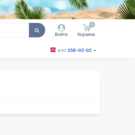
0
Войти
Корзина
258-02-02
8 017
 пользователя / Email
оль
Запомнить меня
Согласен на обработку
персональных данных
Войти
Забыли пароль?