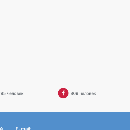
795 человек
809 человек
й
E-mail: