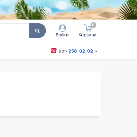
0
Войти
Корзина
258-02-02
8 017
 пользователя / Email
оль
Запомнить меня
Согласен на обработку
персональных данных
Войти
Забыли пароль?