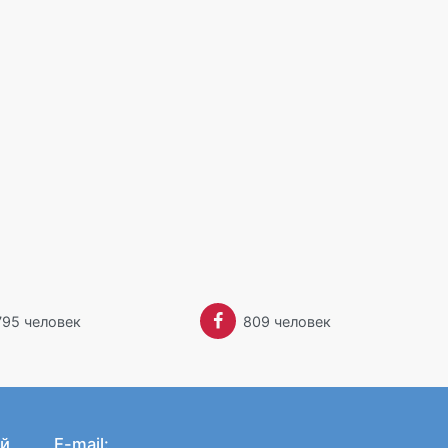
795 человек
809 человек
й
E-mail: