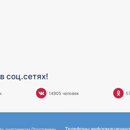
в соц.сетях!
к
14905 человек
5
Телефоны информационно
ать участником Программы