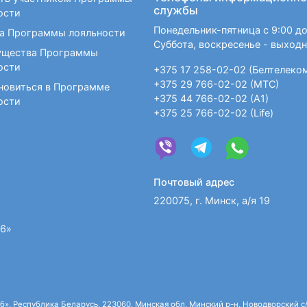
службы
ости
Понедельник-пятница с 9:00 до
а Программы лояльности
Суббота, воскресенье - выход
щества Программы
ости
+375 17 258-02-02 (Белтелеко
+375 29 766-02-02 (МТС)
новиться в Программе
+375 44 766-02-02 (А1)
ости
+375 25 766-02-02 (Life)
Почтовый адрес
220075, г. Минск, а/я 19
36»
 Республика Беларусь, 223060, Минская обл, Минский р-н, Новодворский с/с,