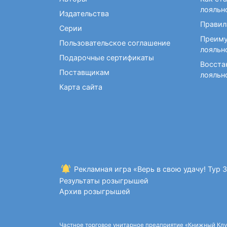
Фокусы и опыты
Кройка и шитье
Диетология
Экстрасенсорика и
лояльн
Издательства
Макраме. Бисероплетение
Учебные пособия по
ясновидение
Правил
медицине
Серии
Раскраски для взрослых
Преиму
Массаж. ЛФК
Рисование
Пользовательское соглашение
лояльн
Творческие блокноты
Подарочные сертификаты
Восста
Поставщикам
лояльн
Карта сайта
Рекламная игра «Верь в свою удачу! Тур 
Результаты розыгрышей
Архив розыгрышей
Частное торговое унитарное предприятие «Книжный Клуб»,